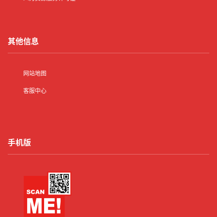
你！
01:09:54
高薪招聘
上海夜场高薪招聘佳丽工作，新手友好，来
其他信息
2025-11-29
了就教，赚钱机会别错过～
01:05:39
高薪招聘
网站地图
上海夜场高薪招聘模特费提供精装住宿（独
客服中心
立卫浴+家电齐全），包每日工作餐；五险
2025-11-29
一金+夜班补贴+节日大红
00:50:36
高薪招聘
手机版
上海夜场高薪招聘日结工资2000元起，提
2025-11-29
供住宿，要求任务少 。 ‌
00:49:21
量贩招聘
上海量贩ktv新店招聘负责新店团队搭建与
管理（初期5-8人），搭建服务、预订、营
2025-11-28
销全流程标准；
23:51:41