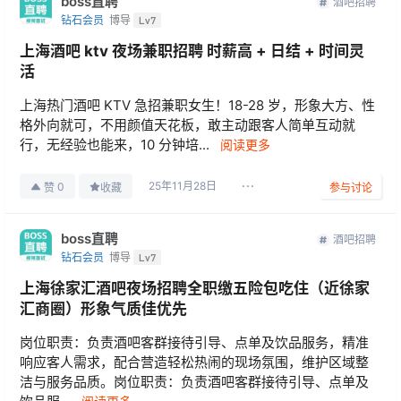
boss直聘
酒吧招聘
钻石会员
博导
Lv7
上海酒吧 ktv 夜场兼职招聘 时薪高 + 日结 + 时间灵
活
上海热门酒吧 KTV 急招兼职女生！18-28 岁，形象大方、性
格外向就可，不用颜值天花板，敢主动跟客人简单互动就
行，无经验也能来，10 分钟培...
阅读更多
25年11月28日
0
赞
收藏
参与讨论
boss直聘
酒吧招聘
钻石会员
博导
Lv7
上海徐家汇酒吧夜场招聘全职缴五险包吃住（近徐家
汇商圈）形象气质佳优先
岗位职责：负责酒吧客群接待引导、点单及饮品服务，精准
响应客人需求，配合营造轻松热闹的现场氛围，维护区域整
洁与服务品质。岗位职责：负责酒吧客群接待引导、点单及