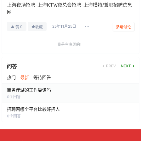
上海夜场招聘-上海KTV/夜总会招聘-上海模特/兼职招聘信息
网
25年11月25日
0
赞
收藏
参与讨论
我是有底线的！
保安招聘
问答
PREV
NEXT
上海招夜场保安薪资范围4.5k-12k/月，部
2025-11-29
分岗位提供包吃住福利‌。
热门
最新
等待回答
02:30:03
商务伴游的工作靠谱吗
保安招聘
0
个回答
上海ktv招聘包吃包住保安招聘(上海奉杰现
代中心园区)负责园区外围、楼层日常巡
招聘网哪个平台比较好招人
2025-11-29
逻、检查、站岗
02:28:45
0
个回答
女孩招聘
上海夜场招聘女生模特环境正规无套路，赚