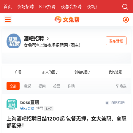
首页
夜场招聘
KTV招聘
夜总会招聘
夜场资讯
有了
社区
酒吧招聘
发布话题
女兔帮®上海夜场招聘网
(圈主)
广场
加入的圈子
创建的圈子
我的话题
全部
我说
提问
投票
你猜
筛选
boss直聘
酒吧招聘
钻石会员
博导
Lv7
上海酒吧招聘日结1200起 包餐无押，女大兼职、全职
都能来！