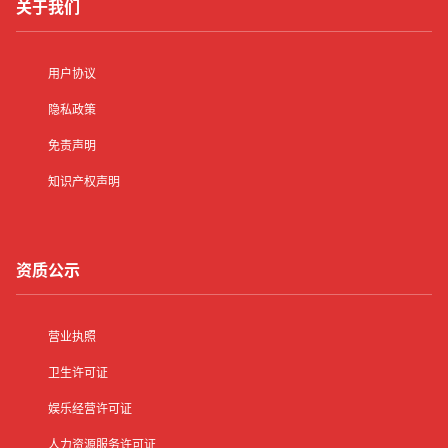
2025-11-29
关于我们
钱轻松又体面～包住宿 + 免费工作餐
02:27:31
女孩招聘
用户协议
上海高端夜场招聘女模特入职无押金、签正
规合同、精装公寓包住宿，免费提供高端工
隐私政策
2025-11-29
服
02:25:20
免责声明
女孩招聘
知识产权声明
上海夜场女礼宾招聘正规场所无押金，入职
2025-11-29
当天发工服综合月入 8k-15k
02:22:59
资质公示
高薪招聘
前程似锦✨上海夜场高薪招聘女孩子提供高
2025-11-29
薪兼职岗位‌，薪资1500-6000元/日
01:14:26
营业执照
卫生许可证
高薪招聘
上海夜场夜总会高薪招聘月薪2W起（全职/
娱乐经营许可证
兼职均可），诚意高薪挖热爱夜场行业的
2025-11-29
人力资源服务许可证