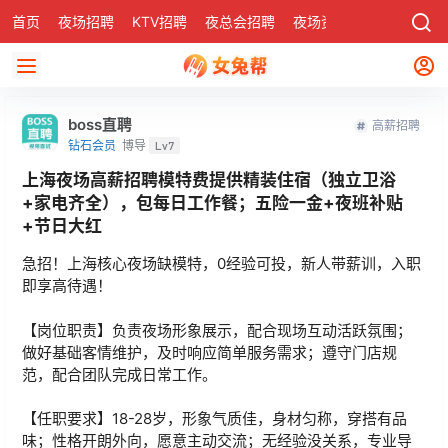
首页
夜场招聘
KTV招聘
夜总会招聘
夜场资讯
有了
社区
boss直聘
高薪招聘
钻石会员
博导
Lv7
上海夜场高薪招聘模特费提供精装住宿（独立卫浴
+家电齐全），包每日工作餐；五险一金+夜班补贴
+节日大红
急招！上海核心夜场缺模特，0经验可投，新人带薪训，入职
即享高待遇！
【岗位职责】负责夜场形象展示，配合现场互动活跃氛围；
做好基础客情维护，及时响应简单服务需求；遵守门店规
范，配合团队完成日常工作。
【任职要求】18-28岁，形象气质佳，身材匀称，穿搭有品
味；性格开朗外向，愿意主动交流；无经验没关系，专业导