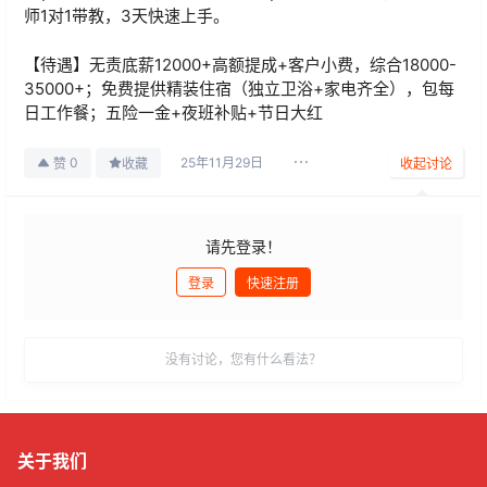
师1对1带教，3天快速上手。
【待遇】无责底薪12000+高额提成+客户小费，综合18000-
35000+；免费提供精装住宿（独立卫浴+家电齐全），包每
日工作餐；五险一金+夜班补贴+节日大红
25年11月29日
0
赞
收藏
收起讨论
请先登录！
登录
快速注册
发布
没有讨论，您有什么看法？
关于我们