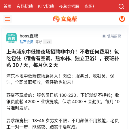
首页
夜场招聘
KTV招聘
夜总会招聘
夜场资讯
有了
社区
boss直聘
低端招聘
钻石会员
博导
Lv7
上海浦东中低端夜场招聘非中介！不收任何费用！包
吃包住（宿舍有空调、热水器、独立卫浴），夜班补
贴 30 / 天，每月休 2 天
浦东本地中低端夜场急补人！岗位：服务员、收银员、保
洁，全职兼职都收，零经验也能来！
薪资不玩虚的：服务员日结 180-220，下班就结不押钱；收
银员底薪 4200 + 业绩提成，保洁 4000 + 全勤奖，每月 10
号准时发薪。
要求超宽松：18-45 岁男女不限，不用颜值不用技能，老员
工一对一带，能熬夜、踏实干活就成。