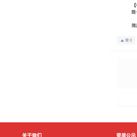
【
险
简
赞
0
关于我们
资质公示