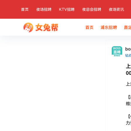
首页
夜场招聘
KTV招聘
夜总会招聘
夜场资讯
首页
浦东招聘
嘉
b
钻
上
0
上
【
维
【
力