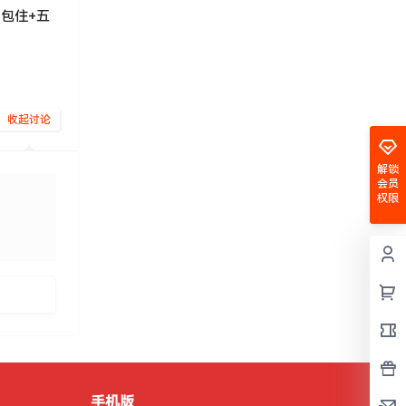
；包住+五
收起讨论
解锁
会员
权限
发布
手机版