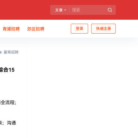
文章
青浦招聘
郊区招聘
登录
快速注册
量贩招聘
综合15
销全流程；
表；沟通