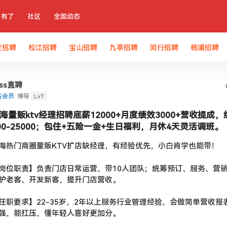
有了
社区
全国动态
定招聘
松江招聘
宝山招聘
九亭招聘
闵行招聘
杨浦招聘
oss直聘
Lv7
石会员
博导
海量贩ktv经理招聘底薪12000+月度绩效3000+营收提成，
00-25000；包住+五险一金+生日福利，月休4天灵活调班。
海热门商圈量贩KTV扩店缺经理，有经验优先，小白肯学也能带！
岗位职责】负责门店日常运营，带10人团队；统筹预订、服务、营
护老客、开发新客，提升门店营收。
任职要求】22-35岁，2年以上服务行业管理经验，会做简单营收报
强，能扛压，懂年轻人喜好更加分。