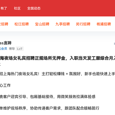
有了
社区
全国动态
定招聘
松江招聘
宝山招聘
九亭招聘
闵行招聘
杨浦招聘
oss直聘
Lv7
石会员
博导
海夜场女礼宾招聘正规场所无押金，入职当天发工服综合月入 
k
招上海热门夜场女礼宾！主打轻松赚钱 + 氛围好，新手也能快速上
心工作
责客户迎宾引导、包厢基础接待，用微笑服务拉满体验感
单维护现场秩序，协助传递客户需求，跟团队配合顺畅就行