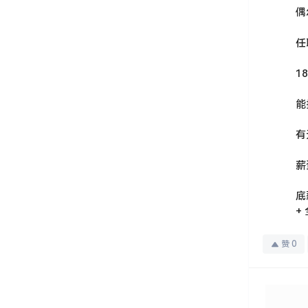
偶
任
1
能
有
薪
底
+
赞
0