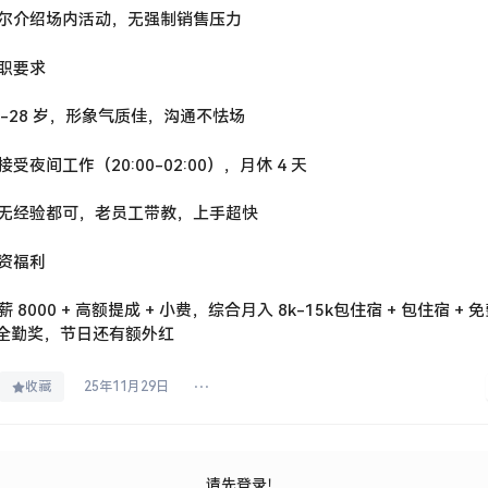
尔介绍场内活动，无强制销售压力
职要求
8-28 岁，形象气质佳，沟通不怯场
接受夜间工作（20:00-02:00），月休 4 天
无经验都可，老员工带教，上手超快
资福利
薪 8000 + 高额提成 + 小费，综合月入 8k-15k包住宿 + 包住宿 +
 全勤奖，节日还有额外红
收藏
25年11月29日
请先登录！