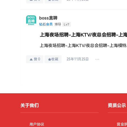
boss直聘
Lv7
钻石会员
博导
上海夜场招聘-上海KTV/夜总会招聘-上
上海夜场招聘-上海KTV/夜总会招聘-上海模
赞
0
收藏
25年11月25日
保安招聘
上海招夜场保安薪资范围4.5k-12k/月，部分岗
关于我们
资质公示
保安招聘
上海ktv招聘包吃包住保安招聘(上海奉杰现代
用户协议
营业