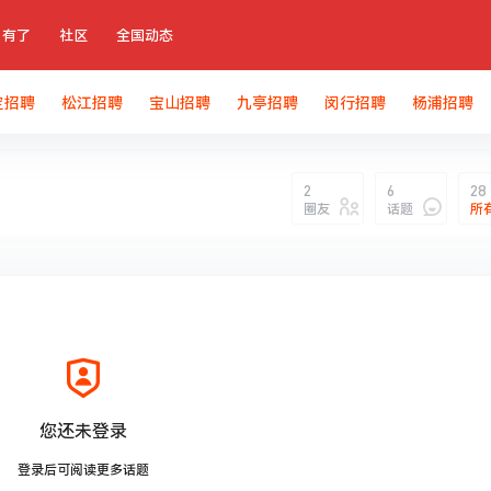
有了
社区
全国动态
定招聘
松江招聘
宝山招聘
九亭招聘
闵行招聘
杨浦招聘
2
6
28
圈友
话题
所
您还未登录
登录后可阅读更多话题