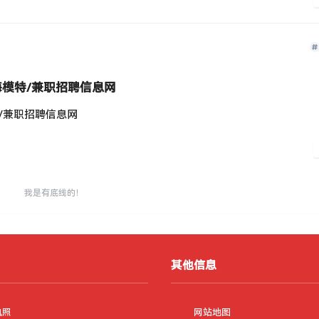
海模特/兼职招聘信息网
特/兼职招聘信息网
我是有底线的！
位提供包吃住福利‌。
其他信息
中心园区)负责园区外围、楼层日常巡逻、检查、站岗
执照
网站地图