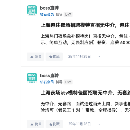
boss直聘
Lv7
钻石会员
博导
上海包住夜场招聘模特直招无中介，包住 
上海热门夜场急补模特岗！直招无中介，包住 
示、简单互动，无强制应酬）薪资：底薪 6000-1
赞
0
收藏
25年11月28日
boss直聘
Lv7
钻石会员
博导
上海夜场ktv模特佳丽招聘无中介、无
无中介、无套路，面试通过当天上岗，新手也能
验均可（老员工 1 对 1 带教，全程指导），无不
赞
0
收藏
25年11月28日