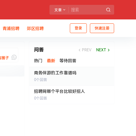
文章
青浦招聘
郊区招聘
登录
快速注册
问答
PREV
NEXT
有圈子
热门
最新
等待回答
商务伴游的工作靠谱吗
0
个回答
我说
招聘网哪个平台比较好招人
0
个回答