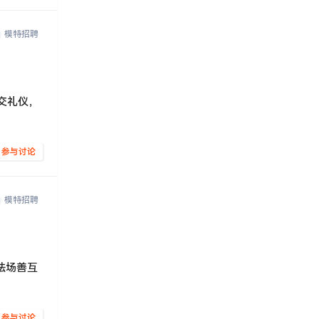
模特招聘
交礼仪，
参与讨论
模特招聘
怯场善互
参与讨论