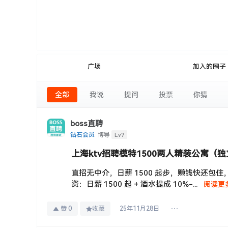
广场
加入的圈子
全部
我说
提问
投票
你猜
boss直聘
Lv7
钻石会员
博导
上海ktv招聘模特1500两人精装公寓（独立
直招无中介，日薪 1500 起步，赚钱快还包
资：日薪 1500 起 + 酒水提成 10%-...
阅读更
赞
0
收藏
25年11月28日