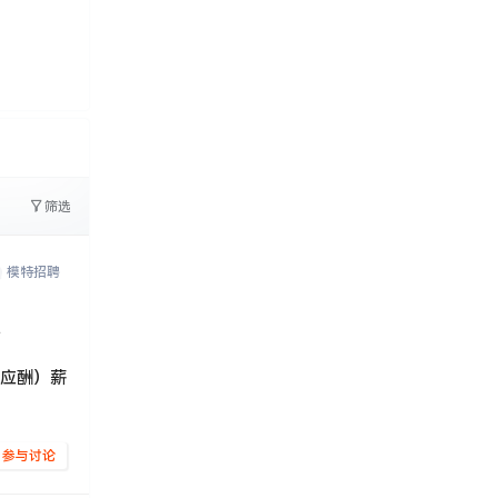
0
文字太少
筛选
模特招聘
制应酬）薪
参与讨论