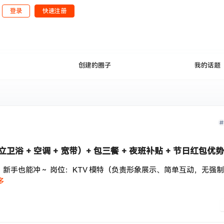
登录
快速注册
公开
创建的圈子
我的话题
卫浴 + 空调 + 宽带）+ 包三餐 + 夜班补贴 + 节日红包优势
住，新手也能冲～ 岗位：KTV 模特（负责形象展示、简单互动，无强
多