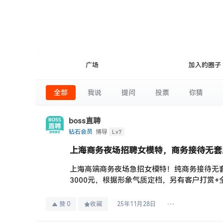
广场
加入的圈子
全部
我说
提问
投票
你猜
boss直聘
Lv7
钻石会员
博导
上海商务夜场招聘女模特，商务接待无套
上海高端商务夜场急招女模特！纯商务接待无套
3000元，根据形象气质定档，另有客户打赏+全
赞
0
收藏
25年11月28日