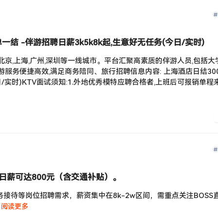
结 -伴游招聘日薪3k5k8k起,生意好无任务(今日/实时)
京,上海,广州,深圳等一线城市。平台汇聚高素质的伴游人员,包括大
服务便捷高效,满足商务陪同、旅行招聘信息内容: 上海酒店日结30
今日/实时)KTV面试须知:1.外地优秀模特应聘合格者,上班后可报销单程
薪可达800元（含交通补贴）。‌‌
接待等岗位招聘需求，薪资集中在8k-2w区间，需重点关注BOSS
.
阅读更多