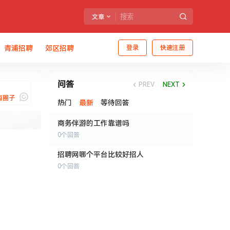
文章
青浦招聘
郊区招聘
登录
快速注册
问答
PREV
NEXT
有圈子
热门
最新
等待回答
商务伴游的工作靠谱吗
0
个回答
我说
招聘网哪个平台比较好招人
0
个回答