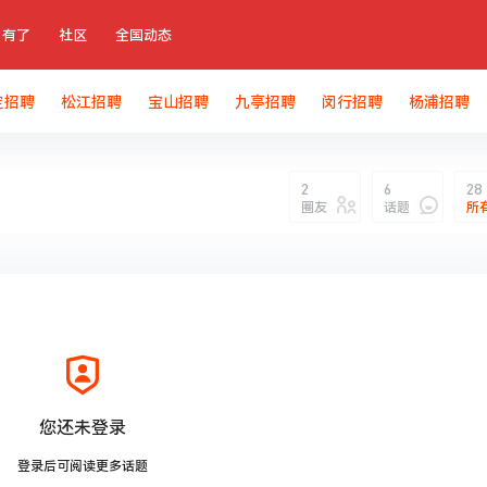
有了
社区
全国动态
定招聘
松江招聘
宝山招聘
九亭招聘
闵行招聘
杨浦招聘
2
6
28
圈友
话题
所
您还未登录
登录后可阅读更多话题