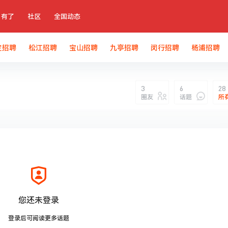
有了
社区
全国动态
定招聘
松江招聘
宝山招聘
九亭招聘
闵行招聘
杨浦招聘
3
6
28
圈友
话题
所
您还未登录
登录后可阅读更多话题