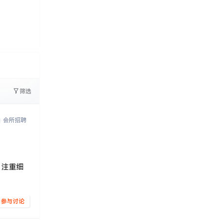
0
文字太少
筛选
会所招聘
，注重细
参与讨论