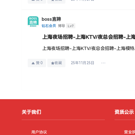
boss直聘
Lv7
钻石会员
博导
上海夜场招聘-上海KTV/夜总会招聘-上
上海夜场招聘-上海KTV/夜总会招聘-上海模
赞
0
收藏
25年11月25日
保安招聘
上海招夜场保安薪资范围4.5k-12k/月，部分岗
关于我们
资质公示
保安招聘
上海ktv招聘包吃包住保安招聘(上海奉杰现代
用户协议
营业