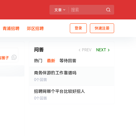
文章
青浦招聘
郊区招聘
登录
快速注册
问答
PREV
NEXT
有圈子
热门
最新
等待回答
商务伴游的工作靠谱吗
0
个回答
我说
招聘网哪个平台比较好招人
0
个回答