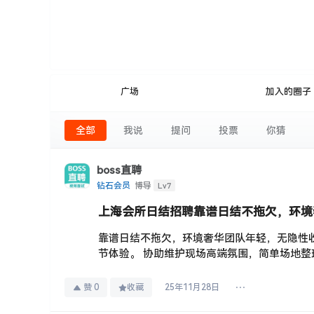
广场
加入的圈子
全部
我说
提问
投票
你猜
boss直聘
Lv7
钻石会员
博导
上海会所日结招聘靠谱日结不拖欠，环境
靠谱日结不拖欠，环境奢华团队年轻，无隐性收费
节体验。 协助维护现场高端氛围，简单场地整理
赞
0
收藏
25年11月28日