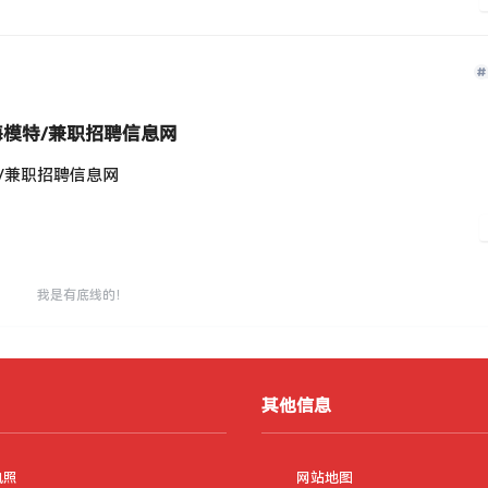
海模特/兼职招聘信息网
特/兼职招聘信息网
我是有底线的！
位提供包吃住福利‌。
其他信息
中心园区)负责园区外围、楼层日常巡逻、检查、站岗
执照
网站地图