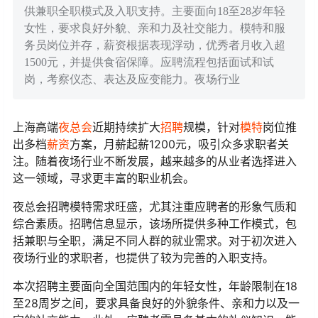
供兼职全职模式及入职支持。主要面向18至28岁年轻
女性，要求良好外貌、亲和力及社交能力。模特和服
务员岗位并存，薪资根据表现浮动，优秀者月收入超
1500元，并提供食宿保障。应聘流程包括面试和试
岗，考察仪态、表达及应变能力。夜场行业
上海高端
夜总会
近期持续扩大
招聘
规模，针对
模特
岗位推
出多档
薪资
方案，月薪起薪1200元，吸引众多求职者关
注。随着夜场行业不断发展，越来越多的从业者选择进入
这一领域，寻求更丰富的职业机会。
夜总会招聘模特需求旺盛，尤其注重应聘者的形象气质和
综合素质。招聘信息显示，该场所提供多种工作模式，包
括兼职与全职，满足不同人群的就业需求。对于初次进入
夜场行业的求职者，也提供了较为完善的入职支持。
本次招聘主要面向全国范围内的年轻女性，年龄限制在18
至28周岁之间，要求具备良好的外貌条件、亲和力以及一