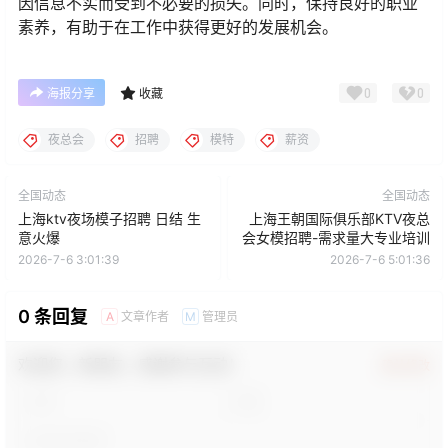
因信息不实而受到不必要的损失。同时，保持良好的职业
素养，有助于在工作中获得更好的发展机会。
0
0
海报分享
收藏
夜总会
招聘
模特
薪资
全国动态
全国动态
上海ktv夜场模子招聘 日结 生
上海王朝国际俱乐部KTV夜总
意火爆
会女模招聘-需求量大专业培训
2026-7-6 3:01:39
2026-7-6 5:01:36
0 条回复
文章作者
管理员
A
M
欢迎您，新朋友，感谢参与互动！
确认修改