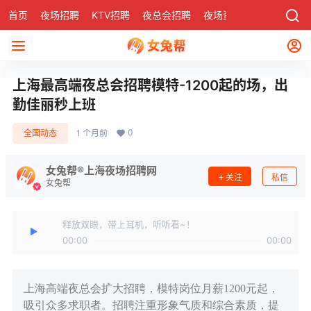
首页
夜场招聘
KTV招聘
夜总会招聘
夜场资讯
有了
社区
上海最高端夜总会招聘模特-1200起的场，出
勤佳丽秒上班
0
全国动态
1 个月前
女兔帮®上海夜场招聘网
关注
私信
女兔帮
释放双眼，带上耳机，听听看~！
00:00
00:00
上海高端夜总会扩大招聘，模特岗位月薪1200元起，
吸引众多求职者。招聘注重形象气质和综合素质，提