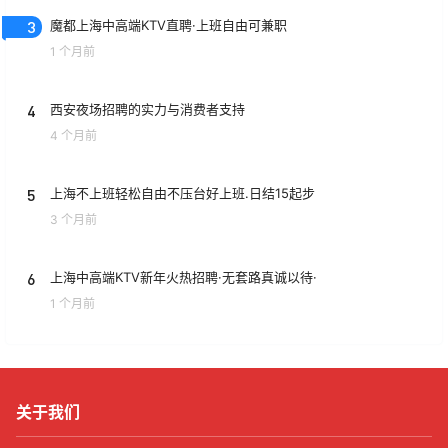
3
魔都上海中高端KTV直聘·上班自由可兼职
1 个月前
4
西安夜场招聘的实力与消费者支持
4 个月前
5
上海不上班轻松自由不压台好上班.日结15起步
3 个月前
6
上海中高端KTV新年火热招聘·无套路真诚以待·
1 个月前
关于我们