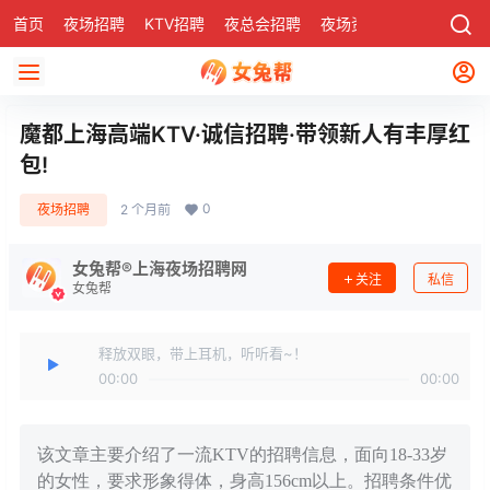
首页
夜场招聘
KTV招聘
夜总会招聘
夜场资讯
有了
社区
魔都上海高端KTV·诚信招聘·带领新人有丰厚红
包!
0
夜场招聘
2 个月前
女兔帮®上海夜场招聘网
关注
私信
女兔帮
释放双眼，带上耳机，听听看~！
00:00
00:00
该文章主要介绍了一流KTV的招聘信息，面向18-33岁
的女性，要求形象得体，身高156cm以上。招聘条件优