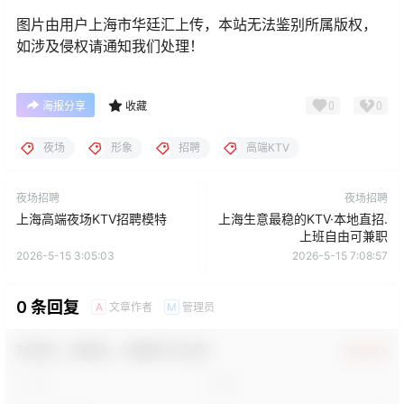
图片由用户上海市华廷汇上传，本站无法鉴别所属版权，
如涉及侵权请通知我们处理！
0
0
海报分享
收藏
夜场
形象
招聘
高端KTV
夜场招聘
夜场招聘
上海高端夜场KTV招聘模特
上海生意最稳的KTV·本地直招.
上班自由可兼职
2026-5-15 3:05:03
2026-5-15 7:08:57
0 条回复
文章作者
管理员
A
M
欢迎您，新朋友，感谢参与互动！
确认修改