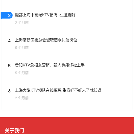
3
魔都上海中高端KTV招聘~生意爆好
2 个月前
4
上海高新区夜总会诚聘酒水礼仪岗位
5 个月前
5
贵阳KTV急招女营销，新人也能轻松上手
5 个月前
6
上海大型KTV领队在线招聘,生意好不好来了就知道
2 个月前
关于我们