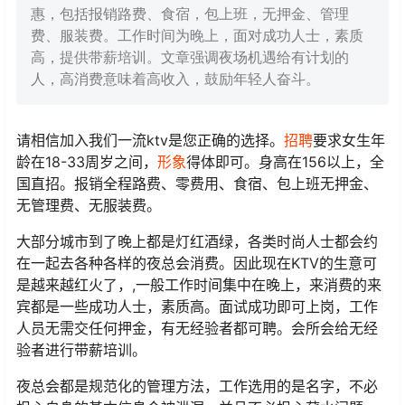
惠，包括报销路费、食宿，包上班，无押金、管理
费、服装费。工作时间为晚上，面对成功人士，素质
高，提供带薪培训。文章强调夜场机遇给有计划的
人，高消费意味着高收入，鼓励年轻人奋斗。
请相信加入我们一流ktv是您正确的选择。
招聘
要求女生年
龄在18-33周岁之间，
形象
得体即可。身高在156以上，全
国直招。报销全程路费、零费用、食宿、包上班无押金、
无管理费、无服装费。
大部分城市到了晚上都是灯红酒绿，各类时尚人士都会约
在一起去各种各样的夜总会消费。因此现在KTV的生意可
是越来越红火了，,一般工作时间集中在晚上，来消费的来
宾都是一些成功人士，素质高。面试成功即可上岗，工作
人员无需交任何押金，有无经验者都可聘。会所会给无经
验者进行带薪培训。
夜总会都是规范化的管理方法，工作选用的是名字，不必