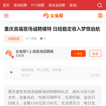
首页
夜场招聘
KTV招聘
夜总会招聘
夜场资讯
有了
社区
重庆高端夜场诚聘模特 日结稳定收入梦想启航
0
全国动态
5 个月前
女兔帮®上海夜场招聘网
关注
私信
女兔帮
释放双眼，带上耳机，听听看~！
00:00
00:00
重庆盛世英煌高端夜场招聘模特礼仪，面向18至33岁
女性，形象良好、性格开朗即可，无需经验。提供日
结收入，金额1200元至1500元，无业绩压力，每日发