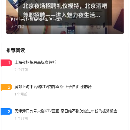
KTV与夜场模特招聘条件与优势
3 个月前
推荐阅读
1
上海夜场招聘高标准解析
7 个月前
2
魔都上海中高端KTV内部直招·上班自由可兼职·
1 个月前
3
天津津门九号火爆KTV直招 高日结不拖欠缺过年钱的抓紧机会
5 个月前