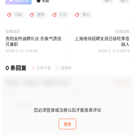
0
0
海报分享
收藏
日结
模特
礼仪
重庆
全国动态
全国动态
贵阳会所诚聘礼仪 形象气质佳
上海夜场招聘女孩日结旺季急
可兼职
缺人
2026-2-21 3:04:41
2026-2-21 6:06:12
0 条回复
文章作者
管理员
A
M
欢迎您，新朋友，感谢参与互动！
确认修改
您必须登录或注册以后才能发表评论
登录