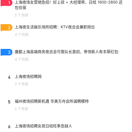
1
上海夜场女营销急招！好上班 + 大经理带，日结 1600-2800 还
包住宿
5 个月前
2
上海夜生活娱乐场所招聘：KTV夜总会兼职岗位
4 个月前
3
魔都上海高端商务夜总会可靠队长直招，带领新人有丰厚红包·
4 个月前
4
上海夜场招聘网
2 个月前
5
福州夜场招聘新机遇 华美方舟会所诚聘模特
5 个月前
6
上海夜场招聘女孩日结旺季急缺人