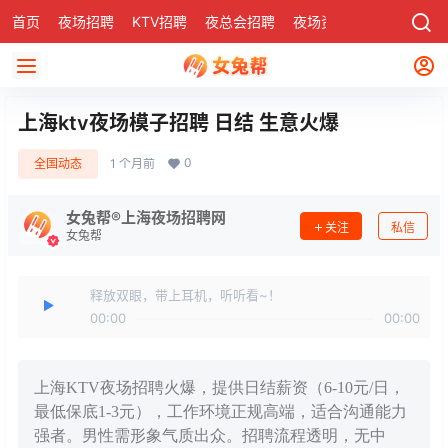
首页
夜场招聘
KTV招聘
夜总会招聘
夜场资讯
有了
社区
上海ktv夜场模子招聘 日结 生意火爆
0
全国动态
1 个月前
女兔帮®上海夜场招聘网
关注
私信
女兔帮
释放双眼，带上耳机，听听看~！
00:00
00:00
上海KTV夜场招聘火爆，提供日结薪资（6-10元/日，
最低保底1-3元），工作环境正规高端，适合沟通能力
强者。男性需形象气质出众。招聘流程透明，无中