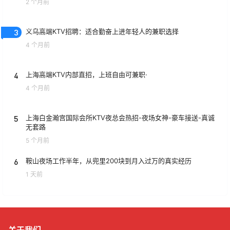
2 个月前
3
义乌高端KTV招聘：适合勤奋上进年轻人的兼职选择
4 个月前
4
上海高端KTV内部直招，上班自由可兼职·
4 个月前
5
上海白金瀚宫国际会所KTV夜总会热招-夜场女神-豪车接送-真诚
无套路
5 个月前
6
鞍山夜场工作半年，从兜里200块到月入过万的真实经历
1 天前