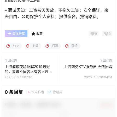
– 面试须知：工资按天发放，不拖欠工资；安全保证，来
去自由，公司保护个人资料；提供宿舍，报销路费。
0
0
海报分享
收藏
KTV
上海
招聘
模特
全国动态
全国动态
上海浦东夜场招聘2019最好
上海商务KTV服务员 火热招聘
的，追求不同各人有各人理想
的乐园
2026-7-5 17:07:10
2026-7-5 20:04:51
0 条回复
文章作者
管理员
A
M
欢迎您，新朋友，感谢参与互动！
确认修改