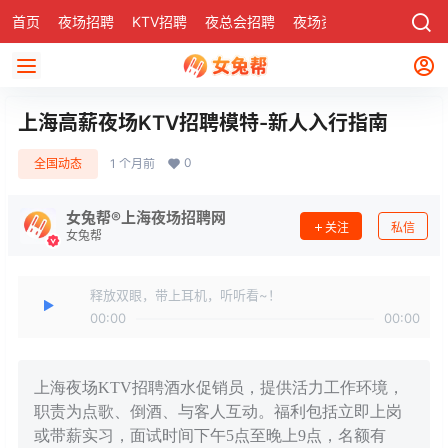
首页
夜场招聘
KTV招聘
夜总会招聘
夜场资讯
有了
社区
上海高薪夜场KTV招聘模特-新人入行指南
0
全国动态
1 个月前
女兔帮®上海夜场招聘网
关注
私信
女兔帮
释放双眼，带上耳机，听听看~！
00:00
00:00
上海夜场KTV招聘酒水促销员，提供活力工作环境，
职责为点歌、倒酒、与客人互动。福利包括立即上岗
或带薪实习，面试时间下午5点至晚上9点，名额有