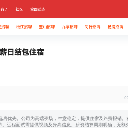
有了
社区
全国动态
定招聘
松江招聘
宝山招聘
九亭招聘
闵行招聘
杨浦招聘
高薪日结包住宿
0
，选房优先。公司为高端夜场，生意稳定，提供住宿及路费报销。
节。远程面试需提供视频及身高信息。薪资结算周期明确，无额