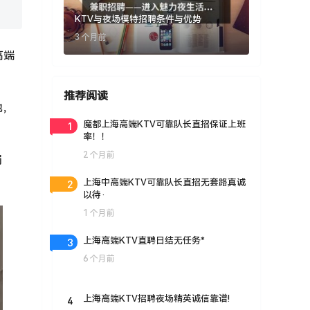
KTV与夜场模特招聘条件与优势
3 个月前
高端
推荐阅读
地，
1
魔都上海高端KTV可靠队长直招保证上班
率！！
2 个月前
岗
2
上海中高端KTV可靠队长直招无套路真诚
以待·
1 个月前
3
上海高端KTV直聘日结无任务*
6 个月前
4
上海高端KTV招聘夜场精英诚信靠谱!