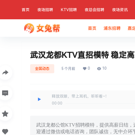
首页
夜场招聘
KTV招聘
夜总会招聘
夜场资讯
首页
浦东招聘
嘉
武汉龙都KTV直招模特 稳定
0
10
全国动态
5 个月前
释放双眼，带上耳机，听听看~！
00:00
武汉龙都公馆KTV招聘模特，提供高薪日结
迎通过微信或电话咨询，团队诚信，无中介环