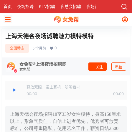
首页
夜场招聘
KTV招聘
夜总会招聘
夜场资讯
有了
社区
上海天德会夜场诚聘魅力模特模特
0
全国动态
5 个月前
女兔帮®上海夜场招聘网
关注
私信
女兔帮
释放双眼，带上耳机，听听看~！
00:00
00:00
上海天德会夜场招聘18至33岁女性模特，身高158厘米
以上，形象气质佳，自信上进者优先，优秀者可放宽
标准。公司尊重隐私，使用艺名工作，薪资日结2500-