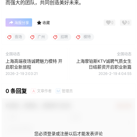
而强大的团队，共同创造美好未来。
0
0
海报分享
收藏
夜场
广州
招聘
模特
全国动态
全国动态
上海高端夜场诚聘魅力模特 开
上海摩铂斯KTV诚聘气质女生
启职业新旅程
日结薪资开启职业新篇
2026-2-19 2:03:21
2026-2-19 4:04:55
0 条回复
文章作者
管理员
A
M
欢迎您，新朋友，感谢参与互动！
确认修改
您必须登录或注册以后才能发表评论