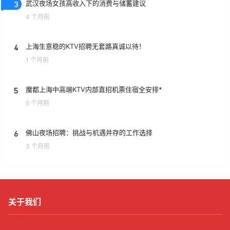
3
武汉夜场女孩高收入下的消费与储蓄建议
4 个月前
4
上海生意稳的KTV招聘无套路真诚以待！
1 个月前
5
魔都上海中高端KTV内部直招机票住宿全安排*
6 个月前
6
佛山夜场招聘：挑战与机遇并存的工作选择
3 个月前
关于我们