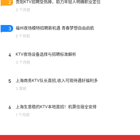
2
贵阳KTV招聘受热捧，助力年轻人明确职业定位
3 个月前
3
福州夜场模特招聘新机遇 青春梦想自由启航
5 个月前
4
KTV夜场设备选择与招聘标准解析
3 个月前
5
上海商务KTV队长直招,收入可观待遇好福利多
3 周前
6
上海生意稳的KTV本地直招！机票住宿全安排
1 个月前