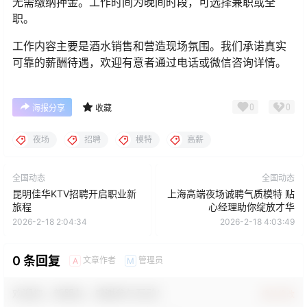
无需缴纳押金。工作时间为晚间时段，可选择兼职或全
职。
工作内容主要是酒水销售和营造现场氛围。我们承诺真实
可靠的薪酬待遇，欢迎有意者通过电话或微信咨询详情。
0
0
海报分享
收藏
夜场
招聘
模特
高薪
全国动态
全国动态
昆明佳华KTV招聘开启职业新
上海高端夜场诚聘气质模特 贴
旅程
心经理助你绽放才华
2026-2-18 2:04:34
2026-2-18 4:03:49
0 条回复
文章作者
管理员
A
M
欢迎您，新朋友，感谢参与互动！
确认修改