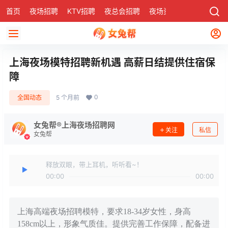
首页
夜场招聘
KTV招聘
夜总会招聘
夜场资讯
有了
社区
上海夜场模特招聘新机遇 高薪日结提供住宿保
障
0
全国动态
5 个月前
女兔帮®上海夜场招聘网
关注
私信
女兔帮
释放双眼，带上耳机，听听看~！
00:00
00:00
上海高端夜场招聘模特，要求18-34岁女性，身高
158cm以上，形象气质佳。提供完善工作保障，配备进