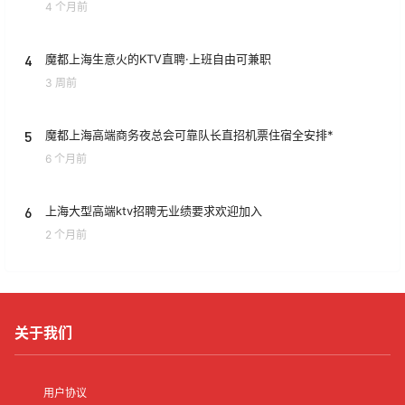
4 个月前
4
魔都上海生意火的KTV直聘·上班自由可兼职
3 周前
5
魔都上海高端商务夜总会可靠队长直招机票住宿全安排*
6 个月前
6
上海大型高端ktv招聘无业绩要求欢迎加入
2 个月前
关于我们
用户协议