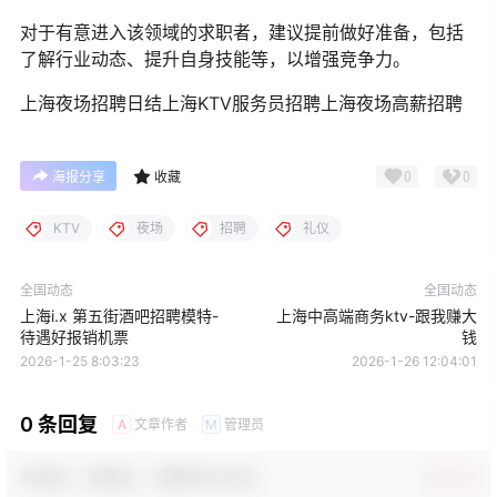
对于有意进入该领域的求职者，建议提前做好准备，包括
了解行业动态、提升自身技能等，以增强竞争力。
上海夜场招聘日结上海KTV服务员招聘上海夜场高薪招聘
0
0
海报分享
收藏
KTV
夜场
招聘
礼仪
全国动态
全国动态
上海i.x 第五街酒吧招聘模特-
上海中高端商务ktv-跟我赚大
待遇好报销机票
钱
2026-1-25 8:03:23
2026-1-26 12:04:01
0 条回复
文章作者
管理员
A
M
欢迎您，新朋友，感谢参与互动！
确认修改