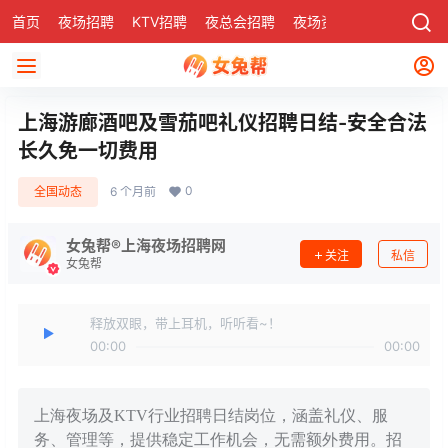
首页
夜场招聘
KTV招聘
夜总会招聘
夜场资讯
有了
社区
上海游廊酒吧及雪茄吧礼仪招聘日结-安全合法
长久免一切费用
0
全国动态
6 个月前
女兔帮®上海夜场招聘网
关注
私信
女兔帮
释放双眼，带上耳机，听听看~！
00:00
00:00
上海夜场及KTV行业招聘日结岗位，涵盖礼仪、服
务、管理等，提供稳定工作机会，无需额外费用。招