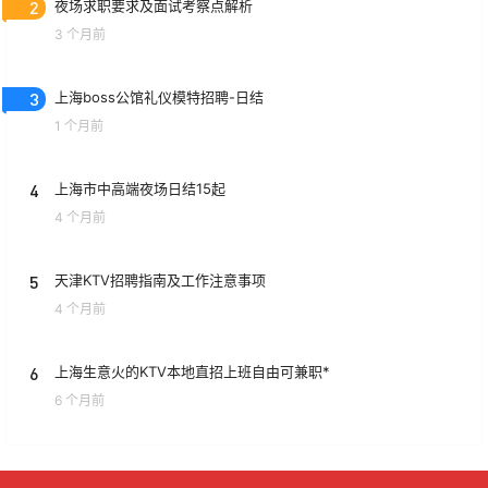
2
夜场求职要求及面试考察点解析
3 个月前
3
上海boss公馆礼仪模特招聘-日结
1 个月前
4
上海市中高端夜场日结15起
4 个月前
5
天津KTV招聘指南及工作注意事项
4 个月前
6
上海生意火的KTV本地直招上班自由可兼职*
6 个月前