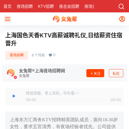
首页
夜场招聘
KTV招聘
夜总会招聘
夜场资讯
有了
社区
上海国色天香KTV高薪诚聘礼仪,日结薪资住宿
晋升
0
夜场招聘
6 个月前
女兔帮®上海夜场招聘网
关注
私信
女兔帮
释放双眼，带上耳机，听听看~！
00:00
00:00
上海东方汇商务KTV招聘精英团队成员，面向18-30岁
女性，要求五官清秀，有夜场经验者优先。公司提供