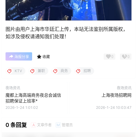
图片由用户上海市华廷汇上传，本站无法鉴别所属版权，
如涉及侵权请通知我们处理！
0
0
海报分享
收藏
KTV
兼职
商务
招聘
夜场资讯
夜场资讯
魔都上海高端商务夜总会诚信
上海夜场招聘网
招聘保证上班率*
2026-1-24 1:01:02
2026-1-24 10:03:47
0 条回复
文章作者
管理员
A
M