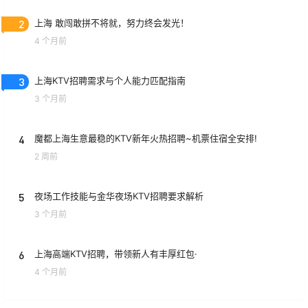
2
上海 敢闯敢拼不将就，努力终会发光！
4 个月前
3
上海KTV招聘需求与个人能力匹配指南
3 个月前
4
魔都上海生意最稳的KTV新年火热招聘~机票住宿全安排!
2 周前
5
夜场工作技能与金华夜场KTV招聘要求解析
3 个月前
6
上海高端KTV招聘，带领新人有丰厚红包·
4 个月前