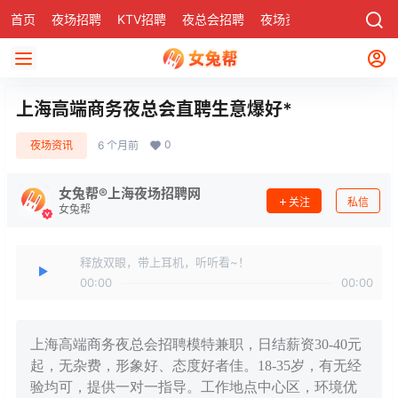
首页
夜场招聘
KTV招聘
夜总会招聘
夜场资讯
有了
社区
上海高端商务夜总会直聘生意爆好*
0
夜场资讯
6 个月前
女兔帮®上海夜场招聘网
关注
私信
女兔帮
释放双眼，带上耳机，听听看~！
00:00
00:00
上海高端商务夜总会招聘模特兼职，日结薪资30-40元
起，无杂费，形象好、态度好者佳。18-35岁，有无经
验均可，提供一对一指导。工作地点中心区，环境优