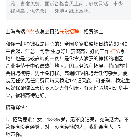
雅，食宿免费。面试合格当天上岗，班次灵活，事少
福利高，优先录用。外地可线上应聘。
上海高端
商务
夜总会日结
兼职
招聘
，招贤纳士
和你一起挣钱我是用心的！全国多家联盟场日结薪30-40
平台起，汇总一句话:生意好！薪资高，好的工作
KTV
场
地！也是比较高端的一家！是你令人满意的挣钱的地区！
企业坐落于中心最热闹地区。因业务流程拓展，特面向社
会招聘模特，男士免打扰。高端KTV招聘无任何杂费，便
装无任务无任何费用每天稳定1-2班保底，可兼职。稳定生
意好保证赚每天房多人少无任何压力有无经验均可班多事
少，福利高待遇好。
招聘详情：
1、招聘要求：女，18-35岁，无不良记录，充满活力。不
管你有没有经验。对于没有经验的人，我们会有人一对一
地带你。