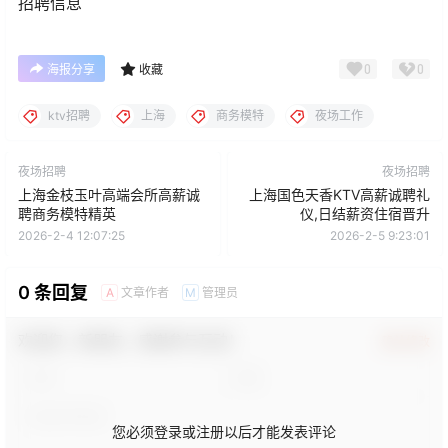
招聘信息
0
0
海报分享
收藏
ktv招聘
上海
商务模特
夜场工作
夜场招聘
夜场招聘
上海金枝玉叶高端会所高薪诚
上海国色天香KTV高薪诚聘礼
聘商务模特精英
仪,日结薪资住宿晋升
2026-2-4 12:07:25
2026-2-5 9:23:01
0 条回复
文章作者
管理员
A
M
欢迎您，新朋友，感谢参与互动！
确认修改
您必须登录或注册以后才能发表评论