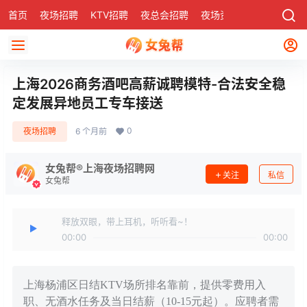
首页
夜场招聘
KTV招聘
夜总会招聘
夜场资讯
有了
社区
上海2026商务酒吧高薪诚聘模特-合法安全稳
定发展异地员工专车接送
0
夜场招聘
6 个月前
女兔帮®上海夜场招聘网
关注
私信
女兔帮
释放双眼，带上耳机，听听看~！
00:00
00:00
上海杨浦区日结KTV场所排名靠前，提供零费用入
职、无酒水任务及当日结薪（10-15元起）。应聘者需