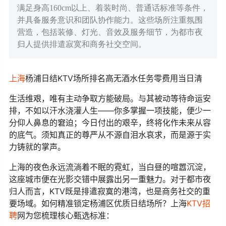
满足身高160cm以上、着装时尚、普通话标准等条件，
并具备服务意识和团队协作能力。这些场所注重氛围
营造，包括装修、灯光、音效及服务细节，为都市夜
归人提供排遣寂寞和商务社交空间。
上海
杨浦日结KTV场所排名高无酒水任务零费用当日清
生活维艰，唯有主动争取方能破局。与其被动等待命运安
排，不如以汗水浇灌人生——你多掌握一项技能，便少一
分仰人鼻息的窘迫；今日付出的艰辛，终将化作未来从容
的底气。须知真正的尊严从不源自泪水哀求，而是源于实
力铸就的掌声。
上海的夜色永远流淌着不眠的霓虹，当白昼的喧嚣沉淀，
这座城市便在光影交错中展露出另一重魅力。对于都市夜
归人而言，KTV既是排遣寂寞的港湾，也是商务社交的重
要场域。如何精准锁定杨浦区优质日结场所？上海
KTV招
聘
网为您梳理核心甄选标准：