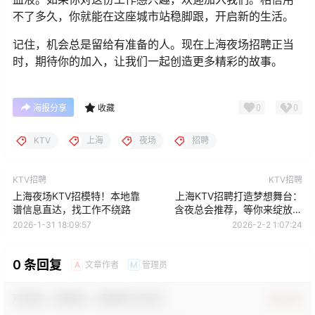
不了多久，你就能在这座城市站稳脚跟，开启新的生活。
记住，机会总是留给有准备的人。现在上海夜场招聘正当
时，期待你的加入，让我们一起创造更多精彩的故事。
0
0
海报分享
收藏
KTV
上海
夜场
招聘
KTV招聘
KTV招聘
上海夜场KTV招模特！本地靠
上海KTV招聘打造梦想舞台：
谱信息直达，找工作不绕路
含夜总会推荐，等你来绽放光
彩
2026-1-31 18:09:57
2026-2-2 1:07:24
0 条回复
文章作者
管理员
A
M
欢迎您，新朋友，感谢参与互动！
确认修改