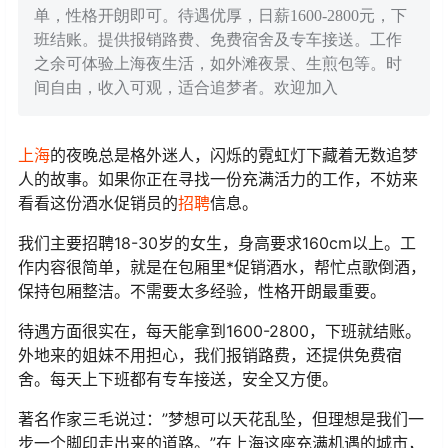
单，性格开朗即可。待遇优厚，日薪1600-2800元，下
班结账。提供报销路费、免费宿舍及专车接送。工作
之余可体验上海夜生活，如外滩夜景、生煎包等。时
间自由，收入可观，适合追梦者。欢迎加入
上海
的夜晚总是格外迷人，闪烁的霓虹灯下藏着无数追梦
人的故事。如果你正在寻找一份充满活力的工作，不妨来
看看这份酒水促销员的
招聘
信息。
我们主要招聘18-30岁的女生，身高要求160cm以上。工
作内容很简单，就是在包厢里*促销酒水，帮忙点歌倒酒，
保持包厢整洁。不需要太多经验，性格开朗最重要。
待遇方面很实在，每天能拿到1600-2800，下班就结账。
外地来的姐妹不用担心，我们报销路费，还提供免费宿
舍。每天上下班都有专车接送，安全又方便。
著名作家三毛说过：”梦想可以天花乱坠，但理想是我们一
步一个脚印走出来的道路。”在上海这座充满机遇的城市，