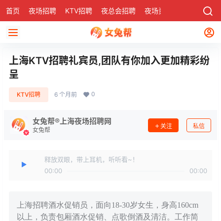
首页
夜场招聘
KTV招聘
夜总会招聘
夜场资讯
有了
社区
上海KTV招聘礼宾员,团队有你加入更加精彩纷
呈
0
KTV招聘
6 个月前
女兔帮®上海夜场招聘网
关注
私信
女兔帮
释放双眼，带上耳机，听听看~！
00:00
00:00
上海招聘酒水促销员，面向18-30岁女生，身高160cm
以上，负责包厢酒水促销、点歌倒酒及清洁。工作简