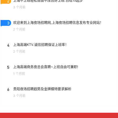
2
上海不上班轻松自由不压台好上班.日结15起步
3 个月前
3
欢迎来到上海夜场招聘网,上海夜场招聘信息发布专业网站！
2 个月前
4
上海高端KTV.诚信招聘保证上班率！
2 个月前
5
上海高端商务夜总会直聘~上班自由可兼职!
1 个月前
6
贵阳夜场招聘趋势及金牌模特要求解析
3 个月前