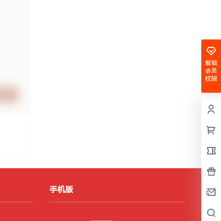
解锁
会员
权限
提交
手机版