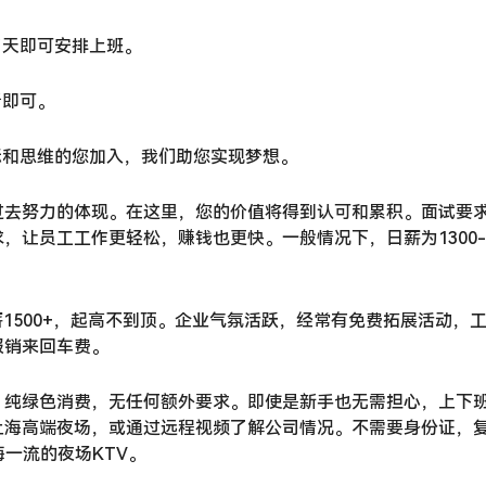
当天即可安排上班。
看即可。
标和思维的您加入，我们助您实现梦想。
过去努力的体现。在这里，您的价值将得到认可和累积。面试要
，让员工工作更轻松，赚钱也更快。一般情况下，日薪为1300-
薪1500+，起高不到顶。企业气氛活跃，经常有免费拓展活动，
报销来回车费。
，纯绿色消费，无任何额外要求。即使是新手也无需担心，上下
上海高端夜场，或通过远程视频了解公司情况。不需要身份证，
一流的夜场KTV。