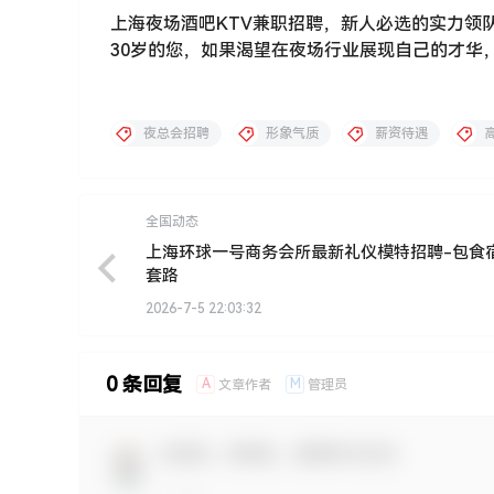
上海夜场酒吧KTV兼职招聘，新人必选的实力领
30岁的您，如果渴望在夜场行业展现自己的才华
夜总会招聘
形象气质
薪资待遇
全国动态
上海环球一号商务会所最新礼仪模特招聘-包食
套路
2026-7-5 22:03:32
0 条回复
A
M
文章作者
管理员
欢迎您，新朋友，感谢参与互动！