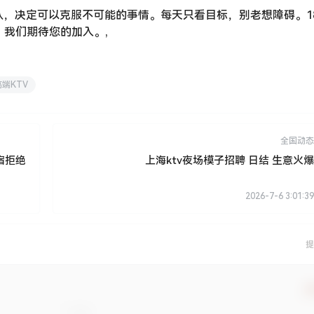
队，决定可以克服不可能的事情。每天只看目标，别老想障碍。18
，我们期待您的加入。,
高端KTV
全国动态
宿拒绝
上海ktv夜场模子招聘 日结 生意火爆
2026-7-6 3:01:39
提
确