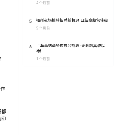
4 个月前
5
福州夜场模特招聘新机遇 日结高薪包住宿
5 个月前
6
上海高端商务夜总会招聘·无套路真诚以
待!
求
1 个月前
工作
班都
复印