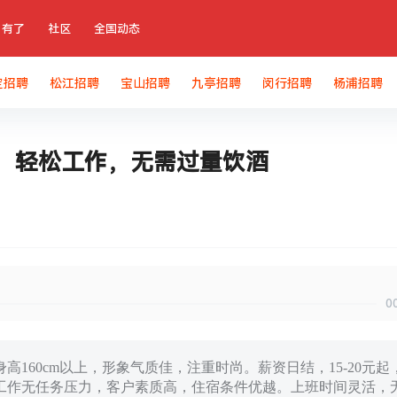
有了
社区
全国动态
定招聘
松江招聘
宝山招聘
九亭招聘
闵行招聘
杨浦招聘
息：轻松工作，无需过量饮酒
0
160cm以上，形象气质佳，注重时尚。薪资日结，15-20元起
工作无任务压力，客户素质高，住宿条件优越。上班时间灵活，