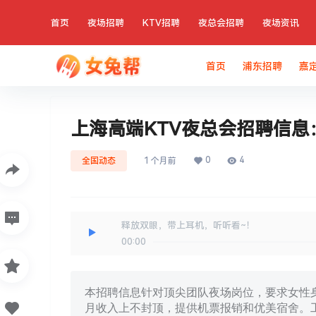
首页
夜场招聘
KTV招聘
夜总会招聘
夜场资讯
首页
浦东招聘
嘉
上海高端KTV夜总会招聘信
0
4
全国动态
1 个月前
释放双眼，带上耳机，听听看~！
00:00
本招聘信息针对顶尖团队夜场岗位，要求女性身高
月收入上不封顶，提供机票报销和优美宿舍。