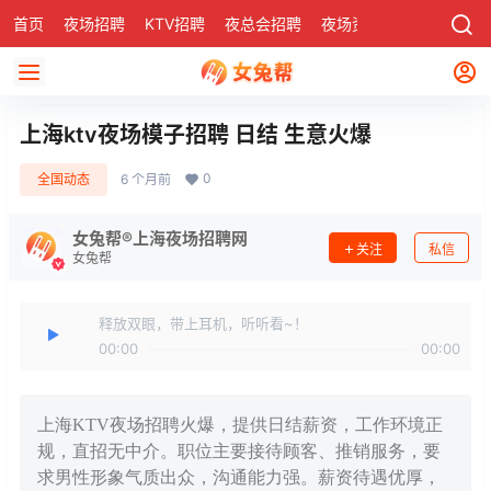
首页
夜场招聘
KTV招聘
夜总会招聘
夜场资讯
有了
社区
上海ktv夜场模子招聘 日结 生意火爆
0
全国动态
6 个月前
女兔帮®上海夜场招聘网
关注
私信
女兔帮
释放双眼，带上耳机，听听看~！
00:00
00:00
上海KTV夜场招聘火爆，提供日结薪资，工作环境正
规，直招无中介。职位主要接待顾客、推销服务，要
求男性形象气质出众，沟通能力强。薪资待遇优厚，