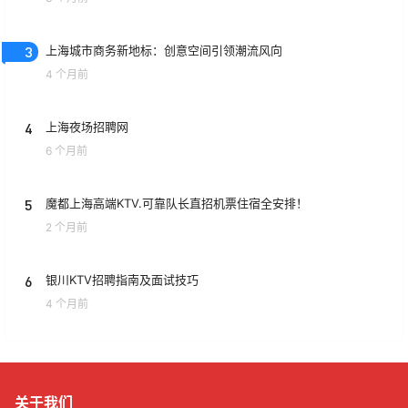
3
上海城市商务新地标：创意空间引领潮流风向
4 个月前
4
上海夜场招聘网
6 个月前
5
魔都上海高端KTV.可靠队长直招机票住宿全安排！
2 个月前
6
银川KTV招聘指南及面试技巧
4 个月前
关于我们