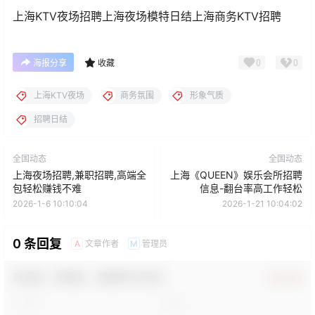
上海KTV夜场招聘上海夜场模特日结上海商务KTV招聘
0
0
海报分享
收藏
上海KTV夜场
商务氛围
形象气质
招聘日结
全国动态
全国动态
上海夜场招聘,兼职招聘,高端全
上海《QUEEN》娱乐会所招聘
包轻松赚钱不难
信息-翻台率高工作轻松
2026-1-6 10:10:04
2026-1-21 10:04:02
0 条回复
文章作者
管理员
A
M
欢迎您，新朋友，感谢参与互动！
确认修改