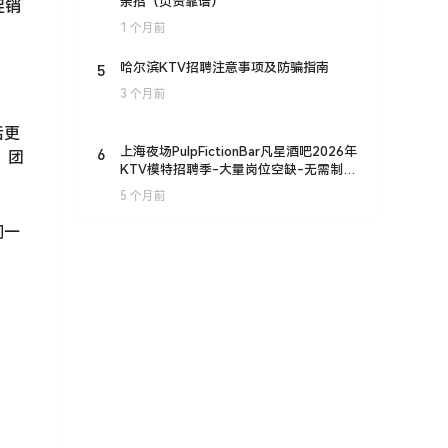
亲招（负责靠谱）
促销
1 个月前
5
哈尔滨KTV招聘注意事项及防骗指南
3 个月前
活更
6
上海夜场PulpFictionBar凡星酒吧2026年
，团
KTV模特招聘季-大量岗位空缺-无需制
服-即刻加入
5 个月前
们一