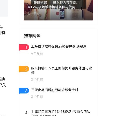
KTV与夜场模特招聘条件与优势
3 个月前
求。
们特
推荐阅读
1
上海夜场招聘促销,商务客户多,速联系
4 个月前
2
绍兴柯桥KTV员工如何提升服务体验与业
绩
优质
3 个月前
户关
3
三亚夜场招聘热潮与求职者应对
3 个月前
4
上海虹口东方汇13-18夜场-夜总会团队