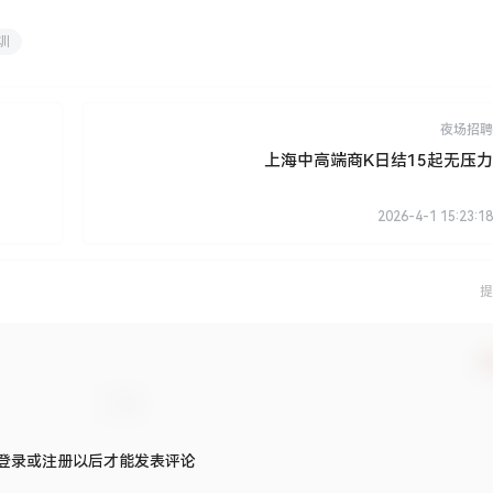
训
夜场招聘
上海中高端商K日结15起无压力
2026-4-1 15:23:18
提
确
登录或注册以后才能发表评论