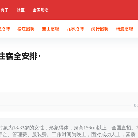
有了
社区
全国动态
定招聘
松江招聘
宝山招聘
九亭招聘
闵行招聘
杨浦招聘
住宿全安排·
0
象为18-33岁的女性，形象得体，身高156cm以上，全国直招。
押金、管理费、服装费。工作时间为晚上，面对成功人士，素质