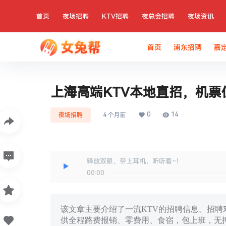
首页
夜场招聘
KTV招聘
夜总会招聘
夜场资讯
首页
浦东招聘
嘉
上海高端KTV本地直招，机票
0
14
夜场招聘
4 个月前
释放双眼，带上耳机，听听看~！
00:00
该文章主要介绍了一流KTV的招聘信息。招聘对
供全程路费报销、零费用、食宿，包上班，无