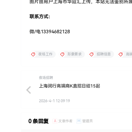
图片由用户上海市华廷汇上传，本站无法鉴别所
联系方式：
微/电13394682128
夜场工作
形象要求
招聘信息
高端
夜场招聘
上海闵行高端商K直招日结15起
2026-4-1 12:09:19
0 条回复
A
M
文章作者
管理员