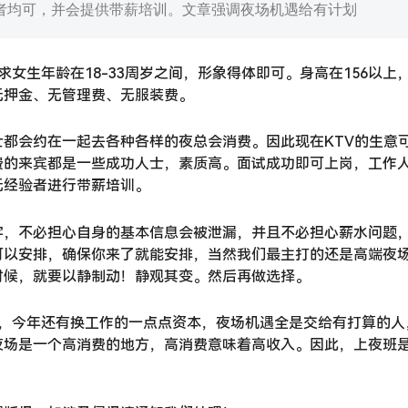
者均可，并会提供带薪培训。文章强调夜场机遇给有计划
求女生年龄在18-33周岁之间，形象得体即可。身高在156以上
无押金、无管理费、无服装费。
都会约在一起去各种各样的夜总会消费。因此现在KTV的生意
费的来宾都是一些成功人士，素质高。面试成功即可上岗，工作
无经验者进行带薪培训。
字，不必担心自身的基本信息会被泄漏，并且不必担心薪水问题
可以安排，确保你来了就能安排，当然我们最主打的还是高端夜
时候，就要以静制动！静观其变。然后再做选择。
班，今年还有换工作的一点点资本，夜场机遇全是交给有打算的人
夜场是一个高消费的地方，高消费意味着高收入。因此，上夜班