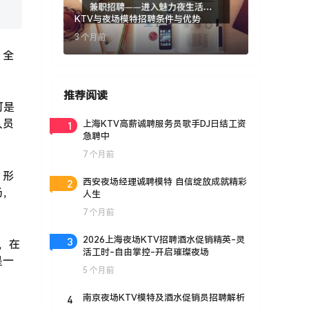
KTV与夜场模特招聘条件与优势
3 个月前
，全
推荐阅读
可是
人员
1
上海KTV高薪诚聘服务员歌手DJ日结工资
急聘中
7 个月前
，形
2
西安夜场经理诚聘模特 自信绽放成就精彩
场，
人生
7 个月前
3
2026上海夜场KTV招聘酒水促销精英-灵
，在
活工时-自由掌控-开启璀璨夜场
是一
5 个月前
4
南京夜场KTV模特及酒水促销员招聘解析