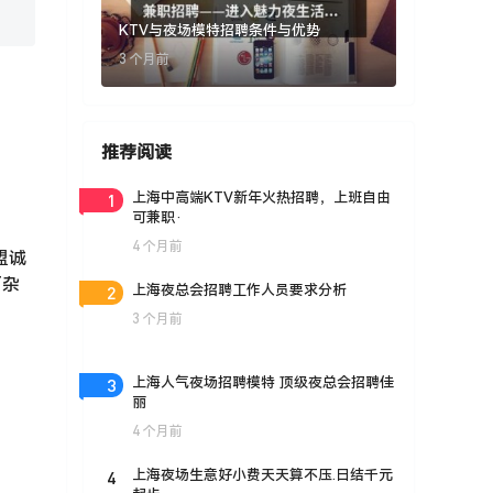
KTV与夜场模特招聘条件与优势
3 个月前
推荐阅读
1
上海中高端KTV新年火热招聘，上班自由
可兼职·
4 个月前
盟诚
何杂
2
上海夜总会招聘工作人员要求分析
3 个月前
3
上海人气夜场招聘模特 顶级夜总会招聘佳
丽
4 个月前
4
上海夜场生意好小费天天算不压.日结千元