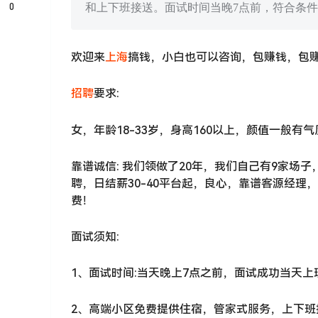
0
和上下班接送。面试时间当晚7点前，符合条
欢迎来
上海
搞钱，小白也可以咨询，包赚钱，包
招聘
要求:
女，年龄18-33岁，身高160以上，颜值一般有
靠谱诚信: 我们领做了20年，我们自己有9家场
聘，日结薪30-40平台起，良心，靠谱客源经理
费！
面试须知:
1、面试时间:当天晚上7点之前，面试成功当天上
2、高端小区免费提供住宿，管家式服务，上下班