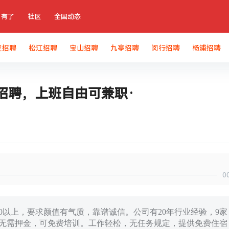
有了
社区
全国动态
定招聘
松江招聘
宝山招聘
九亭招聘
闵行招聘
杨浦招聘
招聘，上班自由可兼职·
0
160以上，要求颜值有气质，靠谱诚信。公司有20年行业经验，9家
资，无需押金，可免费培训。工作轻松，无任务规定，提供免费住宿