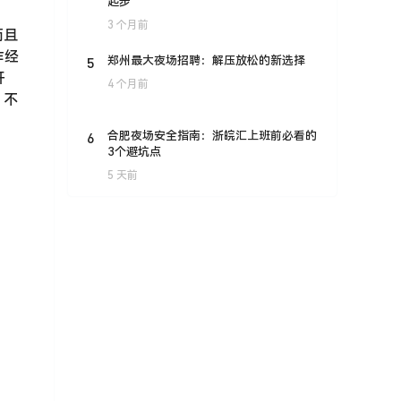
起步
3 个月前
而且
作经
5
郑州最大夜场招聘：解压放松的新选择
开
4 个月前
，不
6
合肥夜场安全指南：浙皖汇上班前必看的
3个避坑点
5 天前