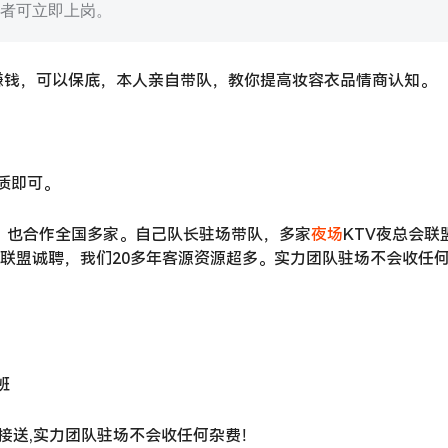
件者可立即上岗。
赚钱，可以保底，本人亲自带队，教你提高妆容衣品情商认知。
气质即可。
子，也合作全国多家。自己队长驻场带队，多家
夜场
KTV夜总会联
，联盟诚聘，我们20多年客源资源超多。实力团队驻场不会收任
班
接送,实力团队驻场不会收任何杂费！