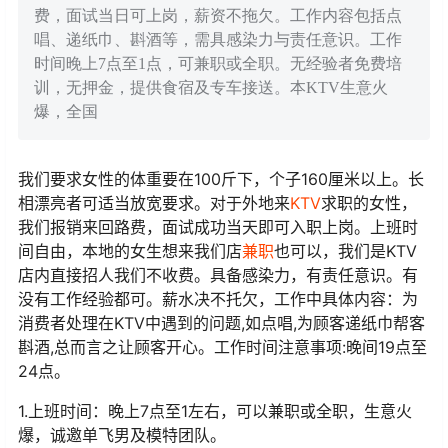
费，面试当日可上岗，薪资不拖欠。工作内容包括点
唱、递纸巾、斟酒等，需具感染力与责任意识。工作
时间晚上7点至1点，可兼职或全职。无经验者免费培
训，无押金，提供食宿及专车接送。本KTV生意火
爆，全国
我们要求女性的体重要在100斤下，个子160厘米以上。长
相漂亮者可适当放宽要求。对于外地来
KTV
求职的女性，
我们报销来回路费，面试成功当天即可入职上岗。上班时
间自由，本地的女生想来我们店
兼职
也可以，我们是KTV
店内直接招人我们不收费。具备感染力，有责任意识。有
没有工作经验都可。薪水决不托欠，工作中具体内容：为
消费者处理在KTV中遇到的问题,如点唱,为顾客递纸巾帮客
斟酒,总而言之让顾客开心。工作时间注意事项:晚间19点至
24点。
1.上班时间：晚上7点至1左右，可以兼职或全职，生意火
爆，诚邀单飞男及模特团队。