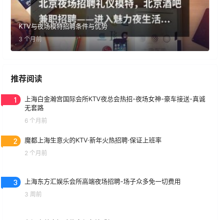
KTV与夜场模特招聘条件与优势
3 个月前
推荐阅读
1
上海白金瀚宫国际会所KTV夜总会热招-夜场女神-豪车接送-真诚
无套路
6 个月前
2
魔都上海生意火的KTV·新年火热招聘·保证上班率
2 个月前
3
上海东方汇娱乐会所高端夜场招聘-场子众多免一切费用
3 周前