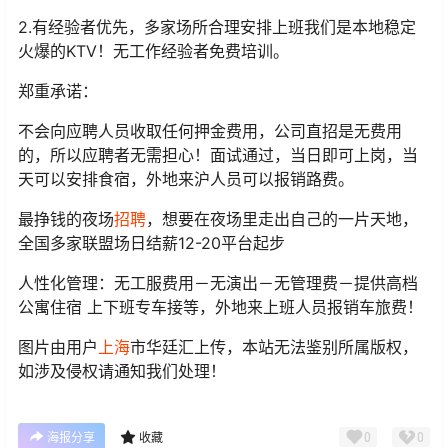
2.有经验者优先，多家场所合理安排上班我们是本地稳定
火爆的KTV！无工作经验者免费培训。
郑重承诺：
不会向应聘人员收取任何押金费用，公司直招是无费用
的，所以应聘者无需担心！面试通过，当日即可上岗，当
天可以安排食宿，外地来沪人员可以报销路费。
最挣钱的夜场
招聘
，想要在夜场里走出自己的一片天地，
全国多家联盟场日结薪12-20平台起步
人性化管理：无工服费用－无演出－无管理费－提供高档
公寓住宿 上下班专车接等，外地来上班人员报销车旅费！
图片由用户
上海
市华廷汇上传，本站无法鉴别所属版权，
如涉及侵权请通知我们处理！
0
0
海报分享
收藏