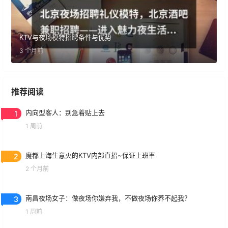
KTV与夜场模特招聘条件与优势
3 个月前
推荐阅读
1
内向型客人：别急着贴上去
1 周前
2
魔都上海生意火的KTV内部直招~保证上班率
2 个月前
3
南昌夜场女子：做夜场你嫌弃我，不做夜场你养不起我？
1 周前