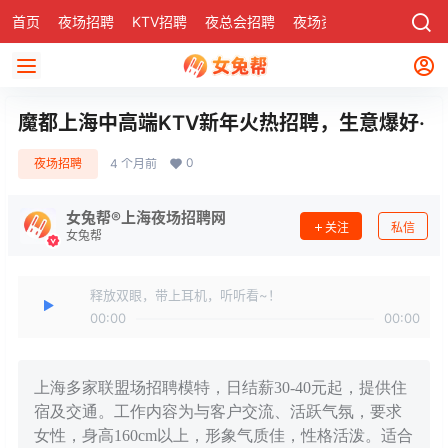
首页
夜场招聘
KTV招聘
夜总会招聘
夜场资讯
有了
社区
魔都上海中高端KTV新年火热招聘，生意爆好·
0
夜场招聘
4 个月前
女兔帮®上海夜场招聘网
关注
私信
女兔帮
释放双眼，带上耳机，听听看~！
00:00
00:00
上海多家联盟场招聘模特，日结薪30-40元起，提供住
宿及交通。工作内容为与客户交流、活跃气氛，要求
女性，身高160cm以上，形象气质佳，性格活泼。适合