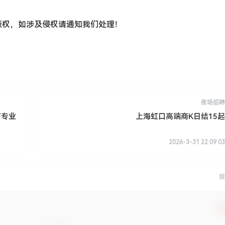
版权，如涉及侵权请通知我们处理！
夜场招聘
布专业
上海虹口高端商K日结15起
2026-3-31 22:09:03
提
确