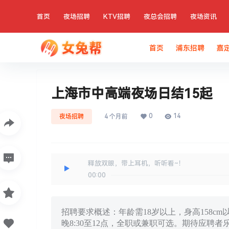
首页
夜场招聘
KTV招聘
夜总会招聘
夜场资讯
首页
浦东招聘
嘉
上海市中高端夜场日结15起
0
14
夜场招聘
4 个月前
释放双眼，带上耳机，听听看~！
00:00
招聘要求概述：年龄需18岁以上，身高158c
晚8:30至12点，全职或兼职可选。期待应聘