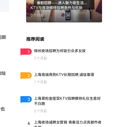
KTV与夜场模特招聘条件与优势
3 个月前
的新
推荐阅读
1
柳州夜场招聘为何吸引众多女孩
3 个月前
的灿
2
上海高端商务KTV长期招聘,诚信靠谱
1 个月前
3
上海普陀金煌宫KTV招聘模特礼仪生意好
不白跑
，也
2 个月前
4
上海夜场诚聘女营销 青春活力点亮都市夜