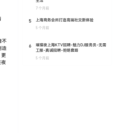
生活
7 个月前
精
5
上海商务会所打造高端社交新体验
5 个月前
请不
6
璀璨夜上海KTV招聘-魅力DJ服务员-无需
创造
工服-真诚招聘-拒绝套路
，更
5 个月前
在夜