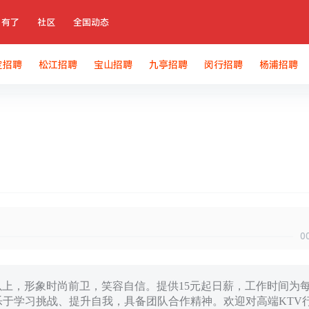
有了
社区
全国动态
定招聘
松江招聘
宝山招聘
九亭招聘
闵行招聘
杨浦招聘
0
m以上，形象时尚前卫，笑容自信。提供15元起日薪，工作时间为
者乐于学习挑战、提升自我，具备团队合作精神。欢迎对高端KTV