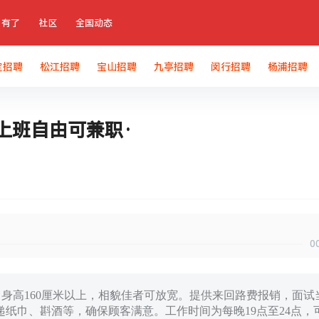
有了
社区
全国动态
定招聘
松江招聘
宝山招聘
九亭招聘
闵行招聘
杨浦招聘
上班自由可兼职·
0
、身高160厘米以上，相貌佳者可放宽。提供来回路费报销，面试
纸巾、斟酒等，确保顾客满意。工作时间为每晚19点至24点，