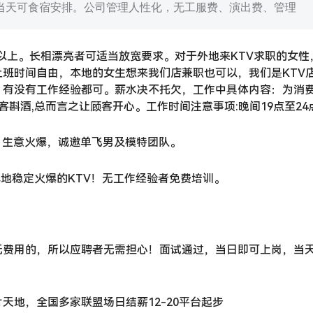
当天可食宿安排。公司管理人性化，无工服费、演出费、管理
米以上。长相漂亮者可适当放宽要求。对于外地来KTV求职的女性
班时间自由，本地的女生想来我们店兼职也可以，我们是KTV
。有没有工作经验都可。薪水决不托欠，工作中具体内容：为消
客斟酒,总而言之让顾客开心。工作时间注意事项:晚间19点至24
职，生意火爆，诚邀单飞男及模特团队。
本地稳定火爆的KTV！无工作经验者免费培训。
无费用的，所以应聘者无需担心！面试通过，当日即可上岗，当
天地，全国多家联盟场日结薪12-20平台起步