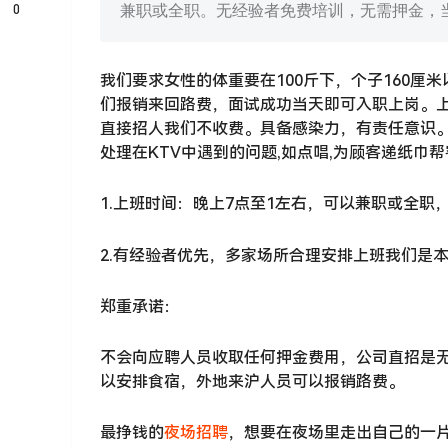
0
兼职或全职。无经验者免费培训，无需押金，
我们要求女性的体重要在100斤下，个子160厘
们报销来回路费，面试成功当天即可入职上岗。上
直接招人我们不收费。具备感染力，有责任意识
处理在KTV中遇到的问题,如点唱,为顾客递纸巾帮
1.上班时间：晚上7点至1左右，可以兼职或全
2.有经验者优先，多家场所合理安排上班我们是
郑重承诺：
不会向应聘人员收取任何押金费用，公司直招是
以安排食宿，外地来沪人员可以报销路费。
最挣钱的
夜场招聘
，想要在夜场里走出自己的一片