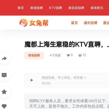
首页
夜场招聘
KTV招聘
夜总会招聘
夜场资讯
首页
浦东招聘
嘉
魔都上海生意稳的KTV直聘，
0
12
夜场招聘
4 个月前
释放双眼，带上耳机，听听看~！
00:00
招聘KTV服务人员，要求女性体重100斤以下
天可上岗，薪资不拖欠。工作内容包括点唱、递