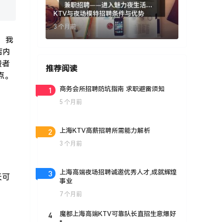
KTV与夜场模特招聘条件与优势
3 个月前
，我
店内
费者
推荐阅读
点。
1
商务会所招聘防坑指南 求职避雷须知
5 个月前
2
上海KTV高薪招聘所需能力解析
3 个月前
3
上海高端夜场招聘诚邀优秀人才,成就辉煌
天可
事业
7 个月前
4
魔都上海高端KTV可靠队长直招生意爆好