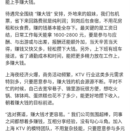
能上手赚大钱。
待遇完全围绕 “赚大钱” 安排，外地来的姐妹，我们包机
票，省下来回路费就是纯利润；到岗后包食宿，不用花房
租和伙食费，赚的钱基本能全存下。最关键的是工资日
结，日常工作每天能拿 1600-2800 元，要是参与与应
酬、与出游或与出差，报酬还能额外加，当天辛苦当天
得，赚钱又快又多，轻松攒下大钱。另外，上下班有班车
接送，省了通勤成本和时间，能把更多精力放在工作上，
多赚大钱。
上海夜经济火爆，商务活动频繁，KTV 行业这类多元需求
特别多，只要愿意参与，赚大钱的机会源源不断。平时不
忙的时候，自己去宽窄巷子、锦里游玩很方便，想吃火
锅、钵钵鸡、蛋烘糕也花不了多少，能更好地攒下收入，
朝着赚大钱的目标前进。
“选对赛道，赚大钱才更容易。” 我们公司氛围超棒，同事
之间都想着多赚钱，互相分享经验，没有勾心斗角。加入
上海 KTV 的模特团队，不用复杂技能，只要愿意参与多元