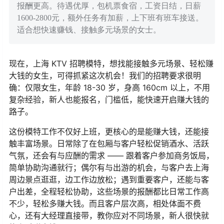
报酬更高。待遇优厚，包机票食宿，工资日结，日薪
1600-2800元，额外任务有加薪，上下班有班车接送。
适合想快速赚钱、接触多元场景的女士。
现在，上海 KTV 招聘模特，想找能接触多元场景、轻松赚
大钱的女生，可得抓紧这次机会！我们的招聘要求很明
确：仅限女生，年龄 18-30 岁，身高 160cm 以上，不用
复杂经验，新人也能报名，门槛低，能快速开启赚大钱的
路子。
这份模特工作不仅好上班，更核心的是能赚大钱，还能接
触丰富场景。日常除了在包厢与客户轻松促销酒水、活跃
气氛，还会有与应酬的需求 —— 跟着客户参加商务饭局，
简单协助沟通就行；偶尔有与出游的机会，与客户去上海
周边景点逛逛，边工作边放松；遇到重要客户，还能与客
户出差，全程轻松协助，这些场景的报酬都比日常工作高
不少，轻松多赚大钱。而且客户层次高，相处体面不费
心，还有大经理直接带，教你应对不同场景，新人很快就