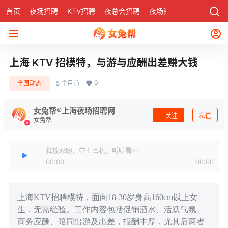
首页
夜场招聘
KTV招聘
夜总会招聘
夜场资讯
有了
社区
上海 KTV 招模特，与游与应酬出差赚大钱
0
全国动态
5 个月前
女兔帮®上海夜场招聘网
关注
私信
女兔帮
释放双眼，带上耳机，听听看~！
00:00
00:00
上海KTV招聘模特，面向18-30岁身高160cm以上女
生，无需经验。工作内容包括促销酒水、活跃气氛、
商务应酬、陪同出游及出差，报酬丰厚，尤其后两者