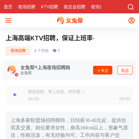
首页
夜场招聘
KTV招聘
夜总会招聘
夜场资讯
有了
社区
上海高端KTV招聘，保证上班率·
0
夜场招聘
4 个月前
女兔帮®上海夜场招聘网
关注
私信
女兔帮
释放双眼，带上耳机，听听看~！
00:00
00:00
上海多家联盟场招聘模特，日结薪30-40元起，提供住
宿及交通。岗位要求女性，身高160cm以上，形象气质
佳，性格活泼，有无经验均可。工作内容与客户交