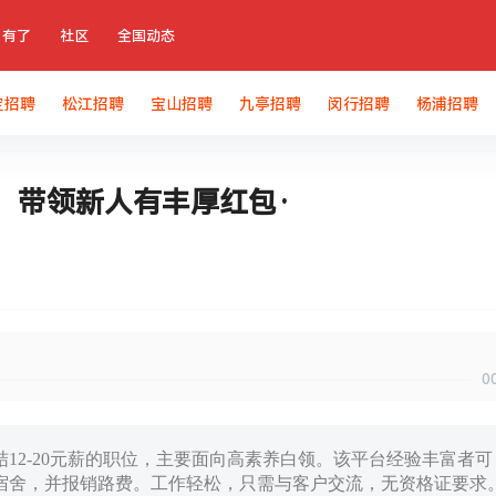
有了
社区
全国动态
定招聘
松江招聘
宝山招聘
九亭招聘
闵行招聘
杨浦招聘
，带领新人有丰厚红包·
0
12-20元薪的职位，主要面向高素养白领。该平台经验丰富者可
宿舍，并报销路费。工作轻松，只需与客户交流，无资格证要求