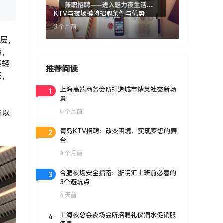
KTV与夜场模特招聘条件与优势
3 个月前
阶层，
验，
轻轻
推荐阅读
证，
1
上海高端商务会所打造城市精英社交新场
景
5 个月前
所以
2
青岛KTV招聘：改变困境，实现梦想的舞
台
4 个月前
3
合肥夜场安全指南：浙皖汇上班前必看的
3个避坑点
4 天前
4
上海夜总会夜场会所招聘礼仪酒水促销服