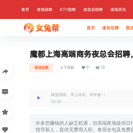
首页
夜场招聘
KTV招聘
夜总会招聘
夜场资讯
首页
浦东招聘
嘉
魔都上海高端商务夜总会招聘
0
12
夜场招聘
4 个月前
释放双眼，带上耳机，听听看~！
00:00
许多想赚钱的人缺乏机遇，但高端夜场提供日结
指导新人，提供无费用入职、食宿全包及免费