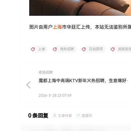
图片由用户
上海
市华廷汇上传，本站无法鉴别所
上海
商务招聘
日结薪资
高端夜
夜场招聘
魔都上海中高端KTV新年火热招聘，生意爆好·
2026-3-28 23:07:49
0 条回复
A
M
文章作者
管理员