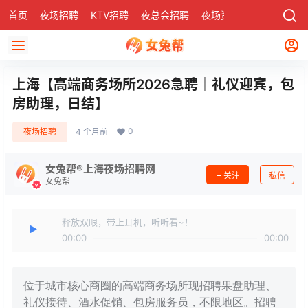
首页
夜场招聘
KTV招聘
夜总会招聘
夜场资讯
有了
社区
上海【高端商务场所2026急聘｜礼仪迎宾，包
房助理，日结】
0
夜场招聘
4 个月前
女兔帮®上海夜场招聘网
关注
私信
女兔帮
释放双眼，带上耳机，听听看~！
00:00
00:00
位于城市核心商圈的高端商务场所现招聘果盘助理、
礼仪接待、酒水促销、包房服务员，不限地区。招聘