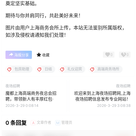
奠定坚实基础。
期待与你并肩同行，共赴美好未来！
图片由用户上海商务会所上传，本站无法鉴别所属版权，
如涉及侵权请通知我们处理！
0
0
海报分享
收藏
包房助理
日结
礼仪迎宾
高端商务场所
夜场招聘
夜场招聘
魔都上海高端商务夜总会招
欢迎来到上海夜场招聘网,上海
聘，带领新人有丰厚红包·
夜场招聘信息发布专业网站！
2026-3-29 0:08:14
2026-3-29 3:08:38
0 条回复
文章作者
管理员
A
M