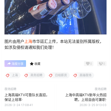
图片由用户
上海
市华廷汇上传，本站无法鉴别所属版权，
如涉及侵权请通知我们处理！
0
0
海报分享
收藏
上海
商务招聘
日结薪资
高端夜场
夜场招聘
夜场招聘
上海高端KTV可靠队长直招，
上海中高端KTV新年火热招
保证上班率·
聘，上班自由可兼职·
2026-3-24 17:08:41
2026-3-25 9:13:03