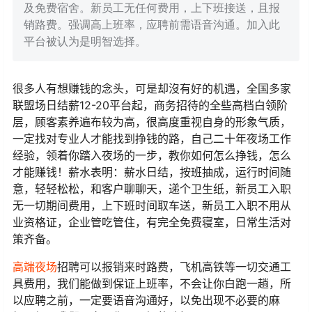
及免费宿舍。新员工无任何费用，上下班接送，且报
销路费。强调高上班率，应聘前需语音沟通。加入此
平台被认为是明智选择。
很多人有想赚钱的念头，可是却沒有好的机遇，全国多家
联盟场日结薪12-20平台起，商务招待的全些高档白领阶
层，顾客素养遍布较为高，很高度重视自身的形象气质，
一定找对专业人才能找到挣钱的路，自己二十年夜场工作
经验，领着你踏入夜场的一步，教你如何怎么挣钱，怎么
才能赚钱！薪水表明：薪水日结，按班抽成，运行时间随
意，轻轻松松，和客户聊聊天，递个卫生纸，新员工入职
无一切期间费用，上下班时间取车送，新员工入职不用从
业资格证，企业管吃管住，有完全免费寝室，日常生活对
策齐备。
高端夜场
招聘可以报销来时路费，飞机高铁等一切交通工
具费用，我们能做到保证上班率，不会让你白跑一趟，所
以应聘之前，一定要语音沟通好，以免出现不必要的麻