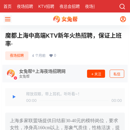
首页
夜场招聘
KTV招聘
夜总会招聘
夜场资讯
有了
社区
魔都上海中高端KTV新年火热招聘，保证上班
率·
0
夜场招聘
4 个月前
女兔帮®上海夜场招聘网
关注
私信
女兔帮
释放双眼，带上耳机，听听看~！
00:00
00:00
上海多家联盟场提供日结薪30-40元的模特岗位，要求
女性，净身高160cm以上，形象气质佳，性格活泼，提