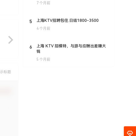
7 个月前
5
上海KTV招聘包住.日结1800-3500
4 个月前
6
上海 KTV 招模特，与游与应酬出差赚大
钱
5 个月前
示标题
认修改