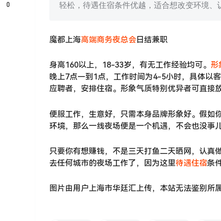
0
轻松，待遇住宿条件优越，适合想改变环境、
魔都上海
高端商务夜总会
日结兼职
身高160以上，18-33岁，有无工作经验均可。
形
晚上7点—到1点，工作时间为4-5小时，具体
应聘者，安排住宿。形象气质特别优异者可直接
便服工作，生意好，只需本身品牌形象好。假如
环境，那么一线夜场便是一个机遇，不会也没事
只要你有想赚钱，不是三天打鱼二天晒网，认真做
去任何城市的夜场工作了，因为这里
待遇住宿
条
图片由用户上海市华廷汇上传，本站无法鉴别所