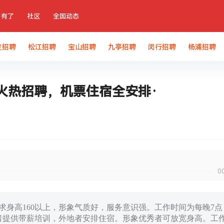
有了
社区
全国动态
定招聘
松江招聘
宝山招聘
九亭招聘
闵行招聘
杨浦招聘
火热招聘，机票住宿全安排·
0
要求身高160以上，形象气质好，服务意识强。工作时间为每晚7点
验者提供带薪培训，外地者安排住宿。形象优秀者可放宽身高。工