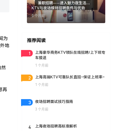
KTV与夜场模特招聘条件与优势
3 个月前
间为
推荐阅读
，外地
1
上海豪华商务KTV领队在线招聘/上下班专
车接送
1 个月前
自然
2
上海高端KTV可靠队长直招~保证上班率~
1 个月前
想再
3
夜场招聘面试技巧指南
3 个月前
4
上海夜场招聘高标准解析