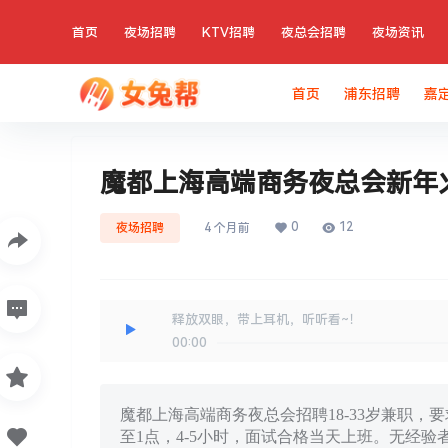
首页
夜场招聘
KTV招聘
夜总会招聘
夜场资讯
首页
浦东招聘
嘉
魔都上海高端商务夜总会新年
0
12
夜场招聘
4 个月前
释放双眼，带上耳机，听听看~！
00:00
魔都上海高端商务夜总会招聘18-33岁兼职，
至1点，4-5小时，面试合格当天上班。无经