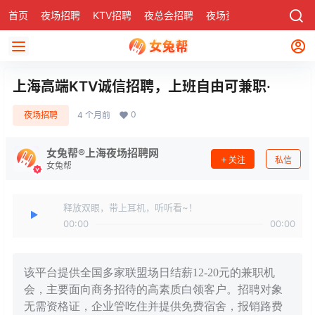
首页
夜场招聘
KTV招聘
夜总会招聘
夜场资讯
有了
社区
上海高端KTV诚信招聘，上班自由可兼职·
0
夜场招聘
4 个月前
女兔帮®上海夜场招聘网
关注
私信
女兔帮
释放双眼，带上耳机，听听看~！
00:00
00:00
该平台提供全国多家联盟场日结薪12-20元的兼职机
会，主要面向商务招待的高素质白领客户。招聘对象
无需资格证，企业管吃住并提供免费宿舍，报销路费