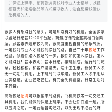
并保证上班率。招聘强调需找对专业人士指导，以轻
松聊天和递送物品等方式赚取收入，适合想赚钱但缺
乏机遇的人。
很多人有想赚钱的念头，可是却沒有好的机遇，全国多家
联盟场日结薪12-20平台起，商务招待的全些高档白领阶
层，顾客素养遍布较为高，很高度重视自身的形象气质，
一定找对专业人才能找到挣钱的路，自己二十年
夜场
工作
经验，领着你踏入夜场的一步，教你如何怎么挣钱，怎么
才能赚钱！薪水表明：薪水日结，按班抽成，运行时间随
意，轻轻松松，和客户聊聊天，递个卫生纸，新员工入职
无一切期间费用，上下班时间取车送，新员工入职不用从
业资格证，企业管吃管住，有完全免费寝室，日常生活对
策齐备。
高端夜场
招聘
可以报销来时路费，飞机高铁等一切交通工
具费用，我们能做到保证上班率，不会让你白跑一趟，所
以应聘之前，一定要语音沟通好，以免出现不必要的麻