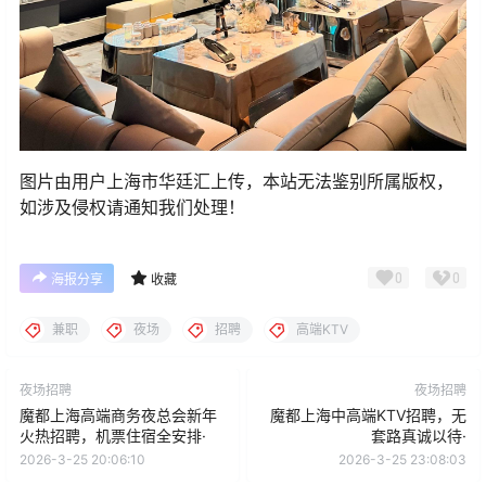
图片由用户上海市华廷汇上传，本站无法鉴别所属版权，
如涉及侵权请通知我们处理！
0
0
海报分享
收藏
兼职
夜场
招聘
高端KTV
夜场招聘
夜场招聘
魔都上海高端商务夜总会新年
魔都上海中高端KTV招聘，无
火热招聘，机票住宿全安排·
套路真诚以待·
2026-3-25 20:06:10
2026-3-25 23:08:03