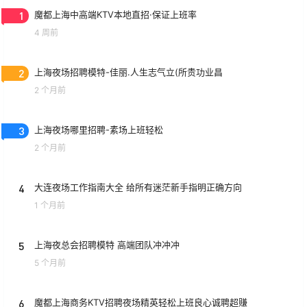
1
魔都上海中高端KTV本地直招·保证上班率
4 周前
2
上海夜场招聘模特-佳丽.人生志气立(所贵功业昌
2 个月前
3
上海夜场哪里招聘-素场上班轻松
2 个月前
4
大连夜场工作指南大全 给所有迷茫新手指明正确方向
1 个月前
5
上海夜总会招聘模特 高端团队冲冲冲
5 个月前
6
魔都上海商务KTV招聘夜场精英轻松上班良心诚聘超赚