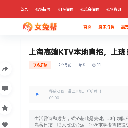
首页
夜场招聘
KTV招聘
夜总会招聘
夜场资讯
首页
浦东招聘
嘉
上海高端KTV本地直招，上班
0
11
夜场招聘
4 个月前
释放双眼，带上耳机，听听看~！
00:00
生活需诗和远方，经济基础是关键。20年领队
高薪日结，助人改变命运。2026求职者需把