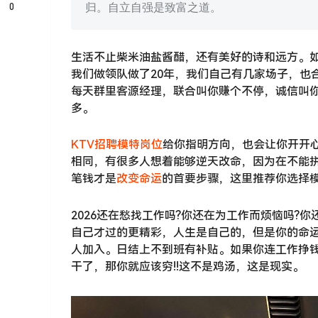
0
归。自立自强是致富之道。
生活不止柴米油盐酱醋，还有美好的诗和远方。
我们做领队做了20年，我们自己有几家场子，也
每天群里客源经理，联合叫你赚个不停，诚信叫你
多。
KTV招聘
模特岗位
给你指明方向，也会让你开开
相同，有很多人想着能够逆天改命，因为在不能
笔钱才是
改变命运
的首要步骤，这里推荐你选择
2026还在愁找工作吗?你还在为工作而烦恼吗?
自己才过的更精彩，人生是自己的，但是你的命
人加入。日结上不到班有补贴。如果你连工作挣
干了，那你就应该穷!!这不是鸡汤，这是现实。