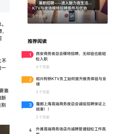
KTV与夜场模特招聘条件与优势
3 个月前
础。
聘，
超
推荐阅读
1
西安商务夜总会模特招聘，无经验也能轻
松入职
大不
4 个月前
到一
2
绍兴柯桥KTV员工如何提升服务体验与业
绩
要靠
3 个月前
归新
3
魔都上海高端商务夜总会诚信招聘保证上
是别
班率！！
2 个月前
4
外滩高端商务场店内诚聘管理轻松工作氛