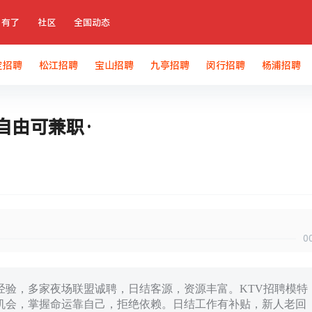
有了
社区
全国动态
定招聘
松江招聘
宝山招聘
九亭招聘
闵行招聘
杨浦招聘
自由可兼职·
0
经验，多家夜场联盟诚聘，日结客源，资源丰富。KTV招聘模特
握机会，掌握命运靠自己，拒绝依赖。日结工作有补贴，新人老回