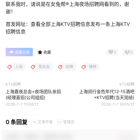
联系我时，请说是在女兔帮®上海夜场招聘网看到的，谢
谢！
首发网址：查看全部上海KTV招聘信息发布一条上海KTV
招聘信息
0
0
海报分享
收藏
上海
夜总会
招聘
模特
KTV招聘
KTV招聘
上海嘉夜总会+夜场团队亲招
上海闵行金色年代12-15酒吧
(经理直招(公司组招)
+KTV招聘(当天现结)
2026-7-7 15:08:12
2026-7-7 19:05:31
0 条回复
文章作者
管理员
A
M
欢迎您，新朋友，感谢参与互动！
确认修改