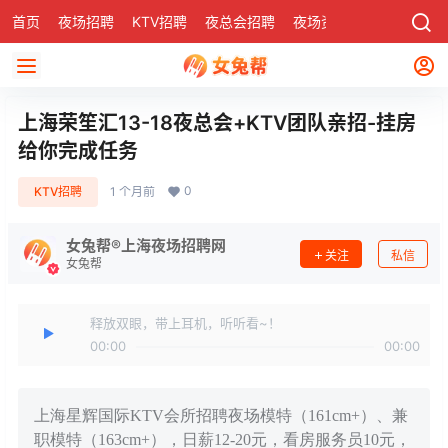
首页
夜场招聘
KTV招聘
夜总会招聘
夜场资讯
有了
社区
上海荣笙汇13-18夜总会+KTV团队亲招-挂房
给你完成任务
0
KTV招聘
1 个月前
女兔帮®上海夜场招聘网
关注
私信
女兔帮
释放双眼，带上耳机，听听看~！
00:00
00:00
上海星辉国际KTV会所招聘夜场模特（161cm+）、兼
职模特（163cm+），日薪12-20元，看房服务员10元，