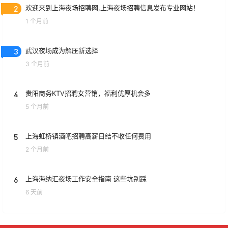
2
欢迎来到上海夜场招聘网,上海夜场招聘信息发布专业网站！
1 个月前
3
武汉夜场成为解压新选择
3 个月前
4
贵阳商务KTV招聘女营销，福利优厚机会多
5 个月前
5
上海虹桥镇酒吧招聘高薪日结不收任何费用
2 个月前
6
上海海纳汇夜场工作安全指南 这些坑别踩
6 天前