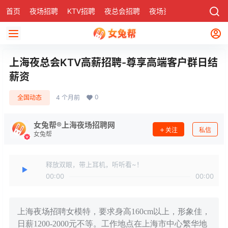
首页
夜场招聘
KTV招聘
夜总会招聘
夜场资讯
有了
社区
上海夜总会KTV高薪招聘-尊享高端客户群日结
薪资
0
全国动态
4 个月前
女兔帮®上海夜场招聘网
关注
私信
女兔帮
释放双眼，带上耳机，听听看~！
00:00
00:00
上海夜场招聘女模特，要求身高160cm以上，形象佳，
日薪1200-2000元不等。工作地点在上海市中心繁华地