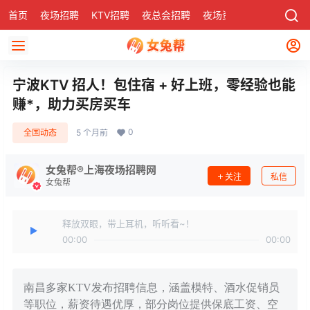
首页
夜场招聘
KTV招聘
夜总会招聘
夜场资讯
有了
社区
宁波KTV 招人！包住宿 + 好上班，零经验也能
赚*，助力买房买车
0
全国动态
5 个月前
女兔帮®上海夜场招聘网
关注
私信
女兔帮
释放双眼，带上耳机，听听看~！
00:00
00:00
南昌多家KTV发布招聘信息，涵盖模特、酒水促销员
等职位，薪资待遇优厚，部分岗位提供保底工资、空