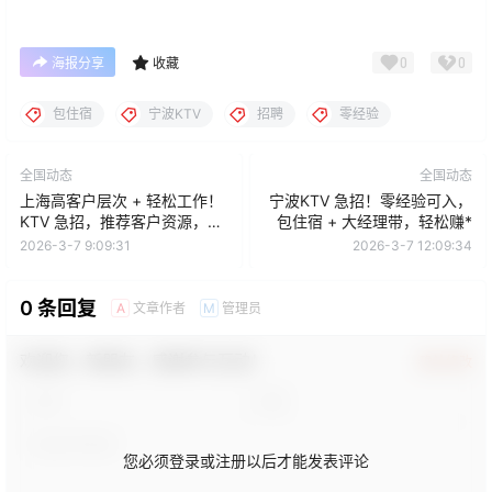
0
0
海报分享
收藏
包住宿
宁波KTV
招聘
零经验
全国动态
全国动态
上海高客户层次 + 轻松工作！
宁波KTV 急招！零经验可入，
KTV 急招，推荐客户资源，包
包住宿 + 大经理带，轻松赚*
住宿助你快速赚钱
2026-3-7 9:09:31
2026-3-7 12:09:34
0 条回复
文章作者
管理员
A
M
欢迎您，新朋友，感谢参与互动！
确认修改
您必须登录或注册以后才能发表评论