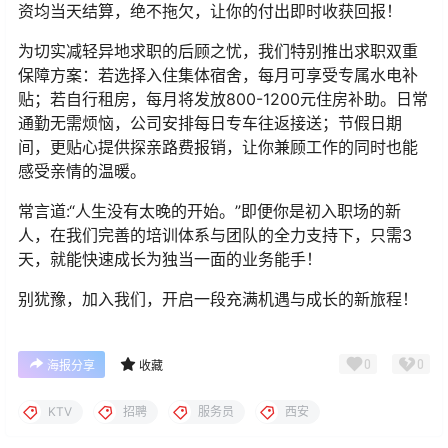
资均当天结算，绝不拖欠，让你的付出即时收获回报！
为切实减轻异地求职的后顾之忧，我们特别推出求职双重
保障方案：若选择入住集体宿舍，每月可享受专属水电补
贴；若自行租房，每月将发放800-1200元住房补助。日常
通勤无需烦恼，公司安排每日专车往返接送；节假日期
间，更贴心提供探亲路费报销，让你兼顾工作的同时也能
感受亲情的温暖。
常言道:“人生没有太晚的开始。”即便你是初入职场的新
人，在我们完善的培训体系与团队的全力支持下，只需3
天，就能快速成长为独当一面的业务能手！
别犹豫，加入我们，开启一段充满机遇与成长的新旅程！
0
0
海报分享
收藏
KTV
招聘
服务员
西安