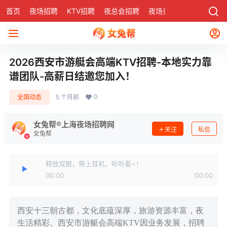
首页
夜场招聘
KTV招聘
夜总会招聘
夜场资讯
有了
社区
2026西安市游艇会高端KTV招聘-本地实力靠
谱团队-高薪日结邀您加入！
0
全国动态
5 个月前
女兔帮®上海夜场招聘网
关注
私信
女兔帮
释放双眼，带上耳机，听听看~！
00:00
00:00
西安十三朝古都，文化底蕴深厚，旅游资源丰富，夜
生活精彩。西安市游艇会高端KTV因业务发展，招聘