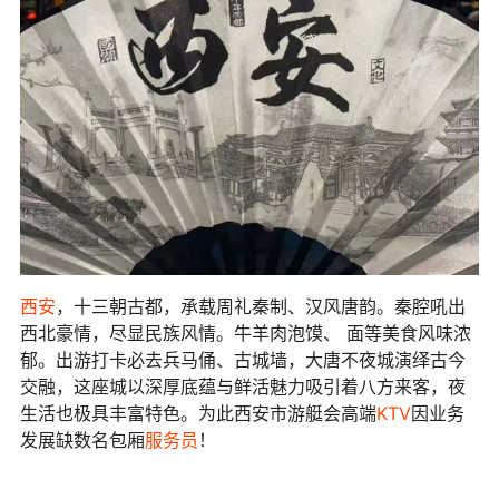
西安
，十三朝古都，承载周礼秦制、汉风唐韵。秦腔吼出
西北豪情，尽显民族风情。牛羊肉泡馍、 面等美食风味浓
郁。出游打卡必去兵马俑、古城墙，大唐不夜城演绎古今
交融，这座城以深厚底蕴与鲜活魅力吸引着八方来客，夜
生活也极具丰富特色。为此西安市游艇会高端
KTV
因业务
发展缺数名包厢
服务员
！