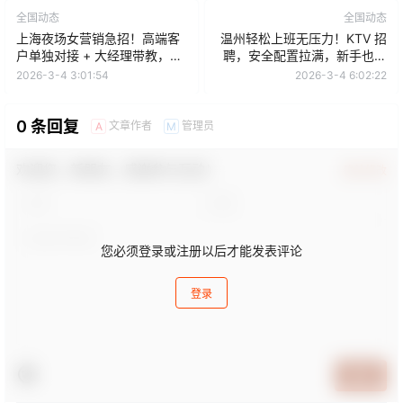
全国动态
全国动态
上海夜场女营销急招！高端客
温州轻松上班无压力！KTV 招
户单独对接 + 大经理带教，日
聘，安全配置拉满，新手也能
结 1000-2800
快速适应
2026-3-4 3:01:54
2026-3-4 6:02:22
0 条回复
文章作者
管理员
A
M
欢迎您，新朋友，感谢参与互动！
确认修改
您必须登录或注册以后才能发表评论
登录
提交