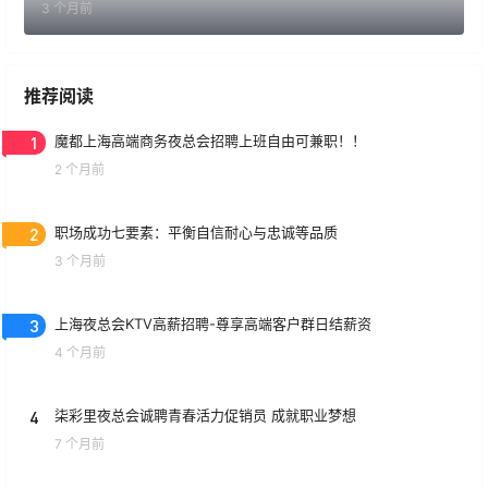
3 个月前
推荐阅读
1
魔都上海高端商务夜总会招聘上班自由可兼职！！
2 个月前
2
职场成功七要素：平衡自信耐心与忠诚等品质
3 个月前
3
上海夜总会KTV高薪招聘-尊享高端客户群日结薪资
4 个月前
4
柒彩里夜总会诚聘青春活力促销员 成就职业梦想
7 个月前