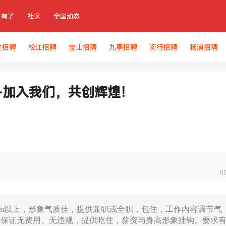
有了
社区
全国动态
定招聘
松江招聘
宝山招聘
九亭招聘
闵行招聘
杨浦招聘
-加入我们，共创辉煌！
0
60cm以上，形象气质佳，提供兼职或全职，包住，工作内容调节气
元/日。保证无费用、无违规，提供吃住，薪资与身高形象挂钩。要求