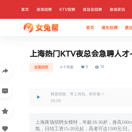
首页
夜场招聘
KTV招聘
夜总会招聘
夜场资讯
首页
浦东招聘
嘉
上海热门KTV夜总会急聘人才
0
10
全国动态
4 个月前
释放双眼，带上耳机，听听看~！
00:00
上海夜场招聘女模特，年龄18-30岁，身高1
氛，日结工资15-20元起，高者可达1500