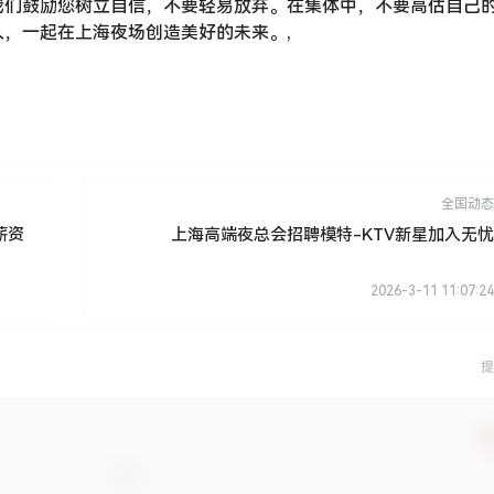
我们鼓励您树立自信，不要轻易放弃。在集体中，不要高估自己
，一起在上海夜场创造美好的未来。,
全国动态
薪资
上海高端夜总会招聘模特-KTV新星加入无忧
2026-3-11 11:07:24
提
确