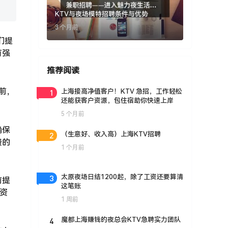
KTV与夜场模特招聘条件与优势
3 个月前
们提
有强
推荐阅读
前，
1
上海接高净值客户！KTV 急招，工作轻松
还能获客户资源，包住宿助你快速上岸
5 个月前
确保
2
（生意好、收入高）上海KTV招聘
费的
1 个月前
3
太原夜场日结1200起，除了工资还要算清
前提
这笔账
薪资
1 周前
4
魔都上海赚钱的夜总会KTV急聘实力团队