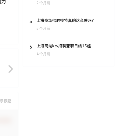
的力
2 个月前
5
上海夜场招聘模特真的这么香吗？
5 个月前
6
上海高端ktv招聘兼职日结15起
4 个月前
示标题
认修改