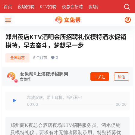
首页
夜场招聘
KTV招聘
夜总会招聘
夜场资讯
有了
社区
郑州夜店KTV酒吧会所招聘礼仪模特酒水促销
模特，早去奋斗，梦想早一步
0
全国动态
5 个月前
女兔帮®上海夜场招聘网
关注
私信
女兔帮
释放双眼，带上耳机，听听看~！
00:00
00:00
郑州商K夜总会酒店夜场KTV招聘服务员、酒水促销
及模特礼仪，要求有才无德者限制录用。特别招募优