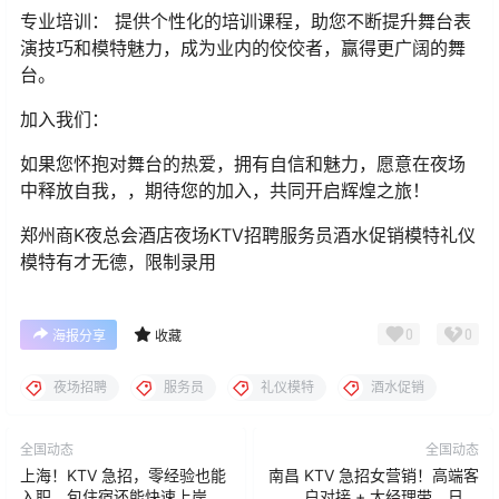
专业培训： 提供个性化的培训课程，助您不断提升舞台表
演技巧和模特魅力，成为业内的佼佼者，赢得更广阔的舞
台。
加入我们：
如果您怀抱对舞台的热爱，拥有自信和魅力，愿意在夜场
中释放自我，，期待您的加入，共同开启辉煌之旅！
郑州商K夜总会酒店夜场KTV招聘服务员酒水促销模特礼仪
模特有才无德，限制录用
0
0
海报分享
收藏
夜场招聘
服务员
礼仪模特
酒水促销
全国动态
全国动态
上海！KTV 急招，零经验也能
南昌 KTV 急招女营销！高端客
入职，包住宿还能快速上岸买
户对接 + 大经理带，日结