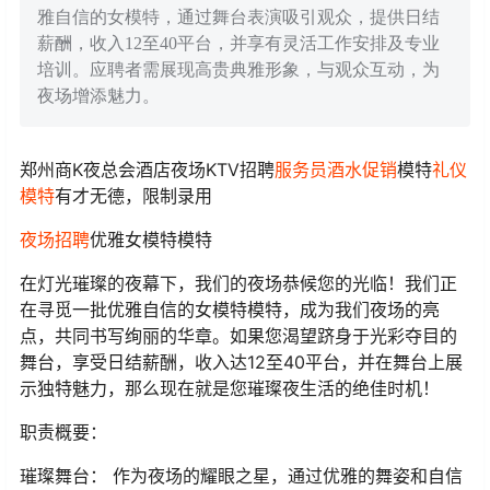
雅自信的女模特，通过舞台表演吸引观众，提供日结
薪酬，收入12至40平台，并享有灵活工作安排及专业
培训。应聘者需展现高贵典雅形象，与观众互动，为
夜场增添魅力。
郑州商K夜总会酒店夜场KTV招聘
服务员
酒水促销
模特
礼仪
模特
有才无德，限制录用
夜场招聘
优雅女模特模特
在灯光璀璨的夜幕下，我们的夜场恭候您的光临！我们正
在寻觅一批优雅自信的女模特模特，成为我们夜场的亮
点，共同书写绚丽的华章。如果您渴望跻身于光彩夺目的
舞台，享受日结薪酬，收入达12至40平台，并在舞台上展
示独特魅力，那么现在就是您璀璨夜生活的绝佳时机！
职责概要：
璀璨舞台： 作为夜场的耀眼之星，通过优雅的舞姿和自信