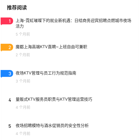
推荐阅读
1
上海-霓虹璀璨下的就业新机遇：日结商务迎宾招聘点燃城市夜场
活力
5 个月前
2
魔都上海高端KTV直聘~上班自由可兼职
2 个月前
3
夜场KTV管理与员工行为规范指南
3 个月前
4
量贩式KTV服务员职责与KTV管理运营技巧
4 个月前
5
夜场招聘模特与酒水促销员的安全性分析
4 个月前