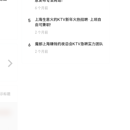
息发布专业网站！
6 个月前
5
上海生意火的KTV新年火热招聘·上班自
由可兼职!
2 个月前
6
魔都上海赚钱的夜总会KTV急聘实力团队
2 个月前
示标题
认修改