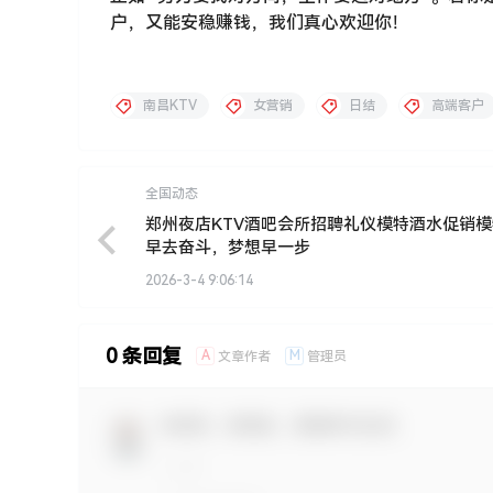
户，又能安稳赚钱，我们真心欢迎你！
南昌KTV
女营销
日结
高端客户
全国动态
郑州夜店KTV酒吧会所招聘礼仪模特酒水促销
早去奋斗，梦想早一步
2026-3-4 9:06:14
0 条回复
A
M
文章作者
管理员
欢迎您，新朋友，感谢参与互动！