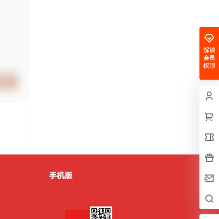
解锁
会员
权限
提交
手机版