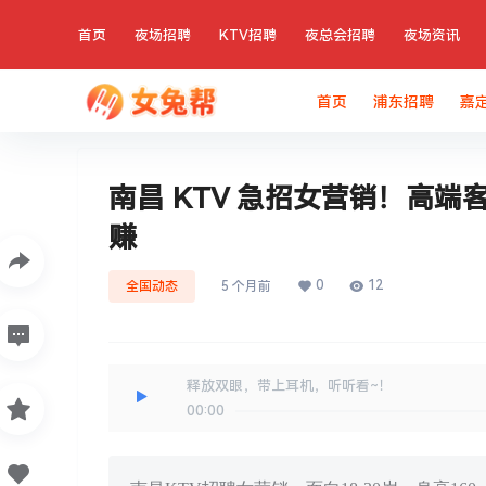
首页
夜场招聘
KTV招聘
夜总会招聘
夜场资讯
首页
浦东招聘
嘉
南昌 KTV 急招女营销！高端客户
赚
0
12
全国动态
5 个月前
释放双眼，带上耳机，听听看~！
00:00