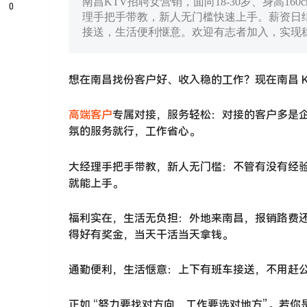
南昌KTV招聘女营销，面向18-30岁、身高
0
理手把手带教，新人无门槛快速上手。薪资日结，
接送，生活便利惬意。欢迎有志者加入，实现
想在南昌找份客户好、收入稳的工作？现在南昌 K
高端客户
专属对接，服务轻松：对接的客户多是
氛的服务就行，工作省心。
大经理手把手带教，新人无门槛：不管有没有经
就能上手。
福利实在，生活无负担：外地来南昌，报销路费
得好有奖金，当天干活当天拿钱。
通勤便利，生活惬意：上下有班车接送，不用赶
正如 “努力要找对方向，工作要选对地方”。若你是 1