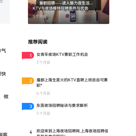
经
KTV与夜场模特招聘条件与优势
3 个月前
推荐阅读
节气
1
女青年夜场KTV兼职工作机会
3 个月前
很快
2
魔都上海生意火的KTV直聘上班自由可兼
职*
6 个月前
元，做
3
东莞夜场招聘秘诀与要求解析
3 个月前
4
欢迎来到上海夜场招聘网,上海夜场招聘信
端客