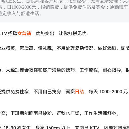
160cm以上女生。提供高端客户对接，服务轻松，无需复杂处理；大
日1000-2000元，报销路费，提供免费住宿及奖金；通勤班车
稳定收入与舒适生活。
TV 招聘
女营销
，优势突出，让你打拼无忧：
企业精英，素质高、懂礼貌，不用处理复杂情况，做好添酒、调
验，大经理都会教你和客户沟通的技巧、工作流程，耐心指导，
还提供免费住宿，不用自己找房；薪资
日结
，每天 1000-2000 
公交；下班后能吃南昌炒粉、逛秋水广场，工作生活都舒心。
8-30 岁女生、身高 160cm 以上，来南昌 KTV，既能对接高