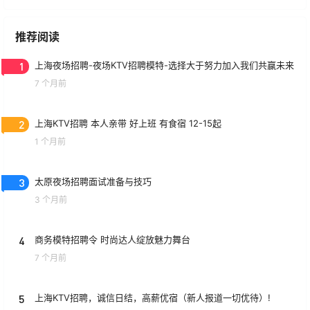
推荐阅读
1
上海夜场招聘-夜场KTV招聘模特-选择大于努力加入我们共赢未来
7 个月前
2
上海KTV招聘 本人亲带 好上班 有食宿 12-15起
1 个月前
3
太原夜场招聘面试准备与技巧
3 个月前
4
商务模特招聘令 时尚达人绽放魅力舞台
7 个月前
5
上海KTV招聘，诚信日结，高薪优宿（新人报道一切优待）!