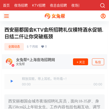
首页
夜场招聘
KTV招聘
夜总会招聘
夜场资讯
有了
社区
西安丽都国会KTV会所招聘礼仪模特酒水促销.
日结二仟让你突破瓶颈
0
全国动态
5 个月前
女兔帮®上海夜场招聘网
关注
私信
女兔帮
释放双眼，带上耳机，听听看~！
00:00
00:00
西安丽都国会城市夜场招聘礼宾员，面向18-35岁、身
高158cm以上年轻女生。工作内容包括包厢互动、调节