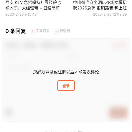
西安 KTV 急招模特！零经验也
中山御洋商务酒店夜场女模招
能入职，大经理带 + 日结高薪
聘2026急聘 报销路费 包上班
2026-2-26 9:15:48
2026-2-26 12:09:39
0 条回复
文章作者
管理员
A
M
欢迎您，新朋友，感谢参与互动！
确认修改
您必须登录或注册以后才能发表评论
登录
提交