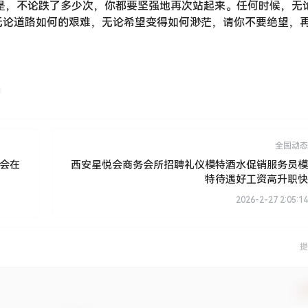
是，不论跌了多少次，你都要坚强地再次站起来。任何时候，无
无论道路如何的艰难，无论希望变得如何渺茫，请你不要绝望，
全国动态
会在
西安星悦会商务会所招聘礼仪模特酒水促销服务员模
特待遇好工资高升职快
2026-2-27 2:05:14
提
确