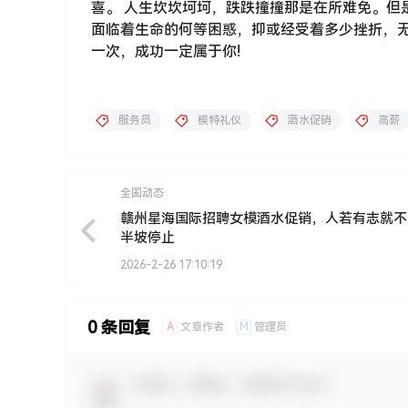
喜。 人生坎坎坷坷，跌跌撞撞那是在所难免。但
面临着生命的何等困惑，抑或经受着多少挫折，
一次，成功一定属于你!
服务员
模特礼仪
酒水促销
高薪
全国动态
赣州星海国际招聘女模酒水促销，人若有志就不
半坡停止
2026-2-26 17:10:19
0 条回复
A
M
文章作者
管理员
欢迎您，新朋友，感谢参与互动！