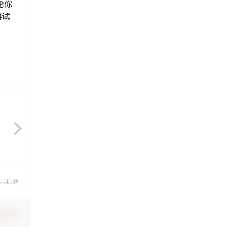
论你
再试
示标题
认修改