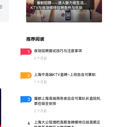
章
KTV与夜场模特招聘条件与优势
3 个月前
推荐阅读
1
夜场招聘面试技巧与注意事项
4 个月前
2
上海中高端KTV直聘~上班自由可兼职·
1 个月前
3
魔都上海高端商务夜总会可靠队长直招机
票住宿全安排·
2 个月前
4
上海大公馆酒吧高薪急聘模特日结高薪正