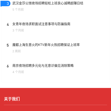
3
武汉金莎公馆夜场招聘轻松上班良心诚聘超赚日结
5 个月前
4
女青年夜场求职面试注意事项与防骗指南
3 个月前
5
魔都上海生意火的KTV新年火热招聘保证上班率
2 周前
6
南京夜场招聘多元化与无意识偏见消除策略
4 个月前
关于我们