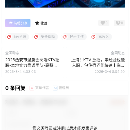
0
0
海报分享
收藏
ktv招聘
安全保障
轻松工作
高收入
全国动态
全国动态
2026西安市游艇会高端KTV招
上海！KTV 急招，零经验也能
聘-本地实力靠谱团队-高薪日
入职，包住宿还能快速上岸买
结邀您加入！
房买车
2026-3-4 4:03:03
2026-3-4 8:04:20
0 条回复
文章作者
管理员
A
M
欢迎您，新朋友，感谢参与互动！
确认修改
您必须登录或注册以后才能发表评论