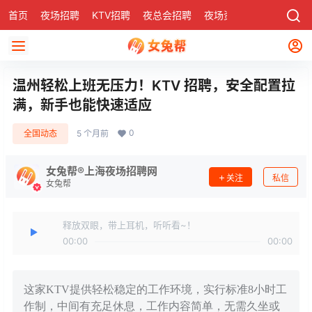
首页
夜场招聘
KTV招聘
夜总会招聘
夜场资讯
有了
社区
温州轻松上班无压力！KTV 招聘，安全配置拉
满，新手也能快速适应
0
全国动态
5 个月前
女兔帮®上海夜场招聘网
关注
私信
女兔帮
释放双眼，带上耳机，听听看~！
00:00
00:00
这家KTV提供轻松稳定的工作环境，实行标准8小时工
作制，中间有充足休息，工作内容简单，无需久坐或